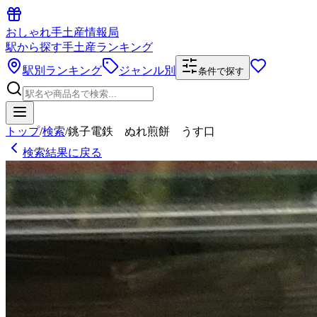
おしゃれ手土産情報局
駅から探す手土産ランキング
駅別ランキング
ジャンル別
条件で探す
トップ
/
検索
/
銚子電鉄 ぬれ煎餅 うす口
検索結果に戻る