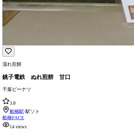
濡れ煎餅
銚子電鉄 ぬれ煎餅 甘口
千葉ピーナツ
3.8
船橋
駅
·
駅ソト
船橋FACE
14
views