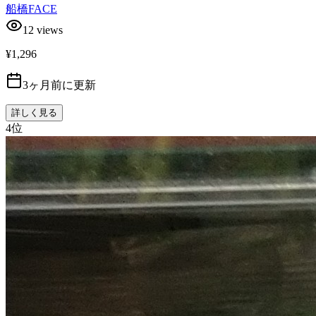
船橋FACE
12
views
¥1,296
3ヶ月前に更新
詳しく見る
4
位