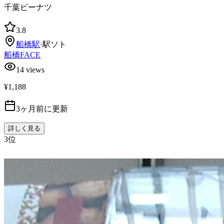
千葉ピーナツ
3.8
船橋
駅
·
駅ソト
船橋FACE
14
views
¥1,188
3ヶ月前に更新
詳しく見る
3
位