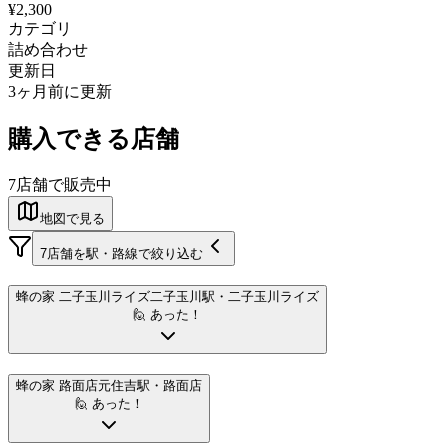
¥2,300
カテゴリ
詰め合わせ
更新日
3ヶ月前に更新
購入できる店舗
7
店舗で販売中
地図で見る
7
店舗を駅・路線で絞り込む
蜂の家 二子玉川ライズ
二子玉川駅
・二子玉川ライズ
🙋 あった！
蜂の家 路面店
元住吉駅
・路面店
🙋 あった！