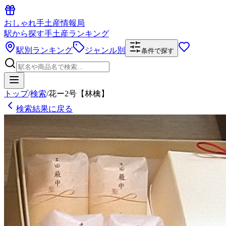
おしゃれ手土産情報局
駅から探す手土産ランキング
駅別ランキング
ジャンル別
条件で探す
トップ
/
検索
/
花ー2号【林檎】
検索結果に戻る