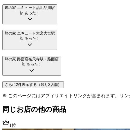
蜂の家 エキュート品川
品川駅
🙋 あった！
蜂の家 エキュート大宮
大宮駅
🙋 あった！
蜂の家 路面店
祐天寺駅
・路面店
🙋 あった！
さらに2件表示する（残り2店舗）
※ このページにはアフィリエイトリンクが含まれます。リン
同じお店の他の商品
1位