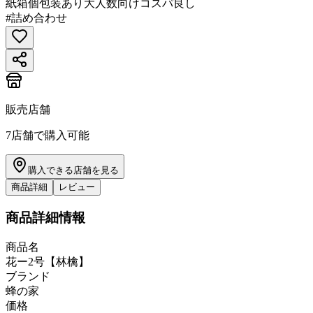
紙箱
個包装あり
大人数向け
コスパ良し
#
詰め合わせ
販売店舗
7
店舗で購入可能
購入できる店舗を見る
商品詳細
レビュー
商品詳細情報
商品名
花ー2号【林檎】
ブランド
蜂の家
価格