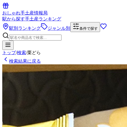
おしゃれ手土産情報局
駅から探す手土産ランキング
駅別ランキング
ジャンル別
条件で探す
トップ
/
検索
/
栗どら
検索結果に戻る