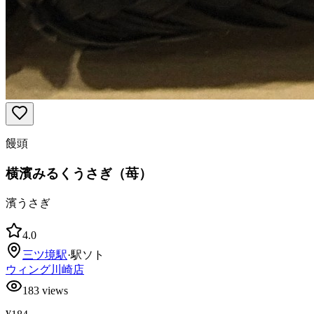
饅頭
横濱みるくうさぎ（苺）
濱うさぎ
4.0
三ツ境
駅
·
駅ソト
ウィング川崎店
183
views