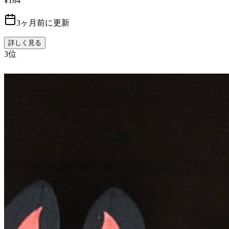
¥184
3ヶ月前に更新
詳しく見る
3
位