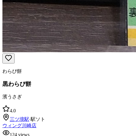
わらび餅
黒わらび餅
濱うさぎ
4.0
三ツ境
駅
·
駅ソト
ウィング川崎店
124
views