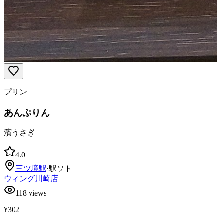
プリン
あんぷりん
濱うさぎ
4.0
三ツ境
駅
·
駅ソト
ウィング川崎店
118
views
¥302