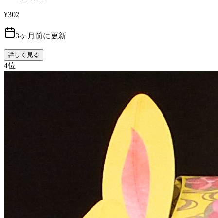
¥302
3ヶ月前に更新
詳しく見る
4
位