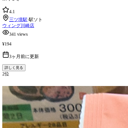
4.1
三ツ境
駅
·
駅ソト
ウィング川崎店
341
views
¥194
3ヶ月前に更新
詳しく見る
2
位