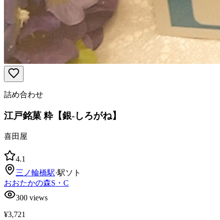
詰め合わせ
江戸銘菓 粋【銀-しろがね】
喜田屋
4.1
三ノ輪橋
駅
·
駅ソト
おおたかの森S・C
300
views
¥3,721