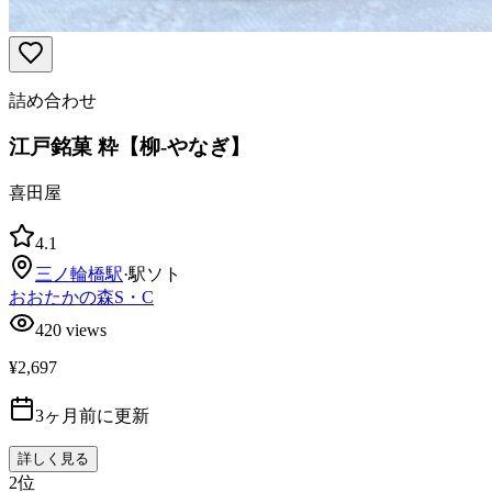
詰め合わせ
江戸銘菓 粋【柳-やなぎ】
喜田屋
4.1
三ノ輪橋
駅
·
駅ソト
おおたかの森S・C
420
views
¥2,697
3ヶ月前に更新
詳しく見る
2
位