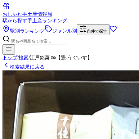
おしゃれ手土産情報局
駅から探す手土産ランキング
駅別ランキング
ジャンル別
条件で探す
トップ
/
検索
/
江戸銘菓 粋【鶯-うぐいす】
検索結果に戻る