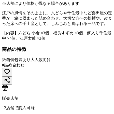
※店舗により価格が異なる場合があります
江戸の風情をそのままに、六どらや千住最中など喜田屋の定
番が一箱に収まった詰め合わせ。大切な方への挨拶や、改ま
った席への手土産として、しみじみと喜ばれる一品です。
【内容】六どら 小倉 ×3個、福良すずめ ×3個、餅入り千住最
中 ×4個、江戸太鼓 ×3個
商品の特徴
紙箱
個包装あり
大人数向け
#
詰め合わせ
販売店舗
12
店舗で購入可能