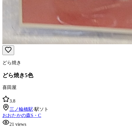
どら焼き
どら焼き5色
喜田屋
3.8
三ノ輪橋
駅
·
駅ソト
おおたかの森S・C
21
views