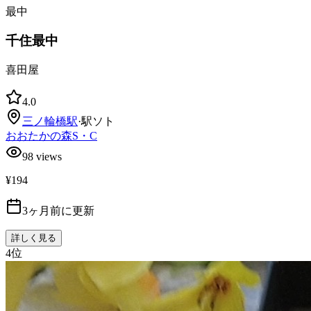
最中
千住最中
喜田屋
4.0
三ノ輪橋
駅
·
駅ソト
おおたかの森S・C
98
views
¥194
3ヶ月前に更新
詳しく見る
4
位