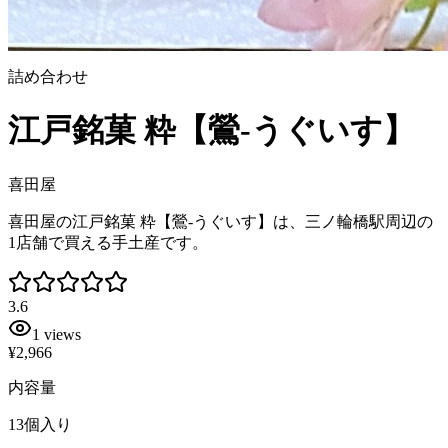
詰め合わせ
江戸銘菓 粋【鶯-うぐいす】
喜田屋
喜田屋の江戸銘菓 粋【鶯-うぐいす】は、三ノ輪橋駅周辺の
1店舗で買える手土産です。
3.6
1
views
¥2,966
内容量
13個入り