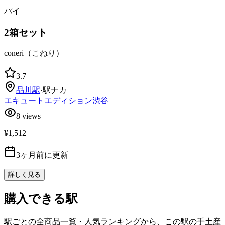
パイ
2箱セット
coneri（こねり）
3.7
品川
駅
·
駅ナカ
エキュートエディション渋谷
8
views
¥1,512
3ヶ月前に更新
詳しく見る
購入できる駅
駅ごとの全商品一覧・人気ランキングから、この駅の手土産