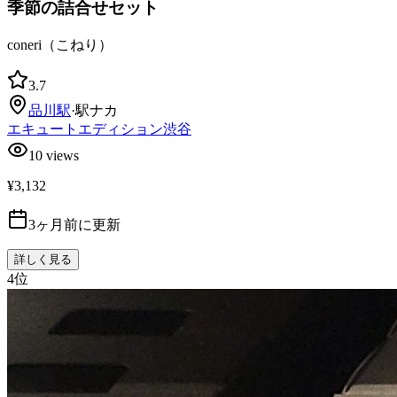
季節の詰合せセット
coneri（こねり）
3.7
品川
駅
·
駅ナカ
エキュートエディション渋谷
10
views
¥3,132
3ヶ月前に更新
詳しく見る
4
位