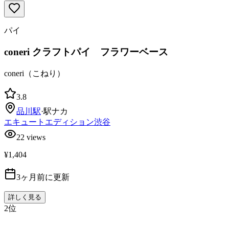
パイ
coneri クラフトパイ フラワーベース
coneri（こねり）
3.8
品川
駅
·
駅ナカ
エキュートエディション渋谷
22
views
¥1,404
3ヶ月前に更新
詳しく見る
2
位