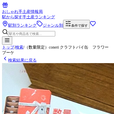
おしゃれ手土産情報局
駅から探す手土産ランキング
駅別ランキング
ジャンル別
条件で探す
トップ
/
検索
/
（数量限定）coneri クラフトパイ缶 フラワー
ブーケ
検索結果に戻る