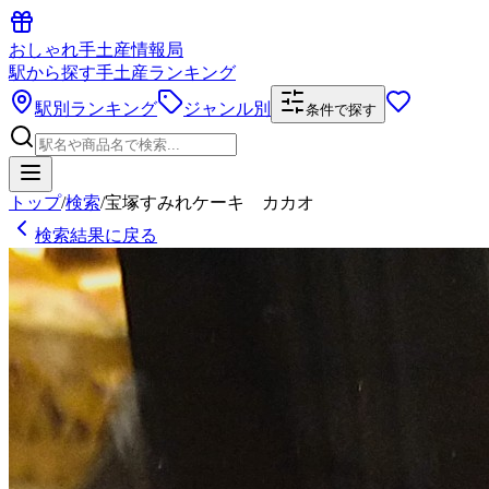
おしゃれ手土産情報局
駅から探す手土産ランキング
駅別ランキング
ジャンル別
条件で探す
トップ
/
検索
/
宝塚すみれケーキ カカオ
検索結果に戻る