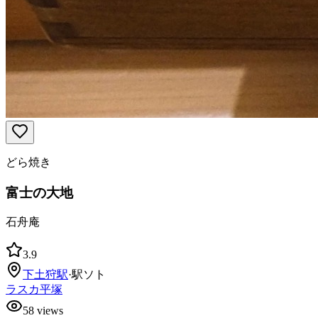
どら焼き
富士の大地
石舟庵
3.9
下土狩
駅
·
駅ソト
ラスカ平塚
58
views