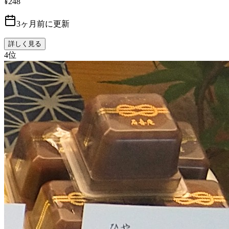
¥248
3ヶ月前に更新
詳しく見る
4
位