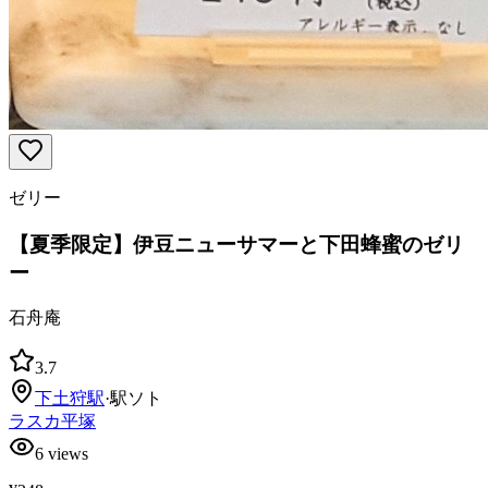
ゼリー
【夏季限定】伊豆ニューサマーと下田蜂蜜のゼリ
ー
石舟庵
3.7
下土狩
駅
·
駅ソト
ラスカ平塚
6
views