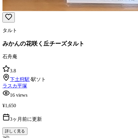
タルト
みかんの花咲く丘チーズタルト
石舟庵
3.8
下土狩
駅
·
駅ソト
ラスカ平塚
16
views
¥1,650
3ヶ月前に更新
詳しく見る
3
位