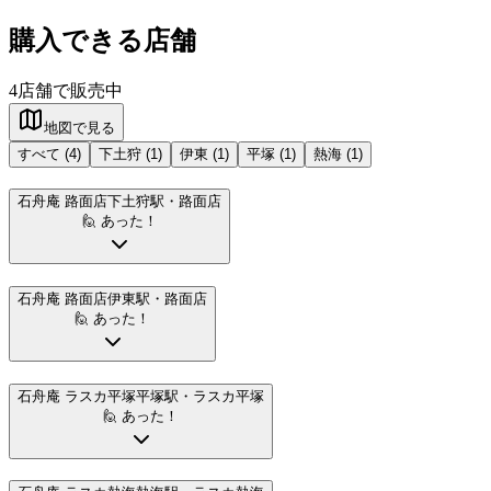
購入できる店舗
4
店舗で販売中
地図で見る
すべて (
4
)
下土狩
(
1
)
伊東
(
1
)
平塚
(
1
)
熱海
(
1
)
石舟庵 路面店
下土狩駅
・路面店
🙋 あった！
石舟庵 路面店
伊東駅
・路面店
🙋 あった！
石舟庵 ラスカ平塚
平塚駅
・ラスカ平塚
🙋 あった！