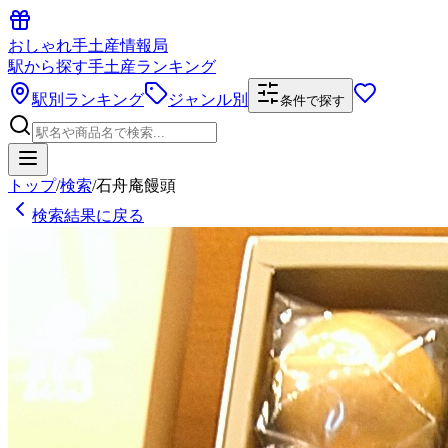
おしゃれ手土産情報局
駅から探す手土産ランキング
駅別ランキング
ジャンル別
条件で探す
トップ
/
検索
/
石舟庵饅頭
検索結果に戻る