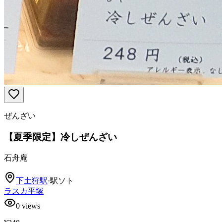
ぜんざい
【夏季限定】冷しぜんざい
石舟庵
下土狩
駅
·
駅ソト
ラスカ平塚
0
views