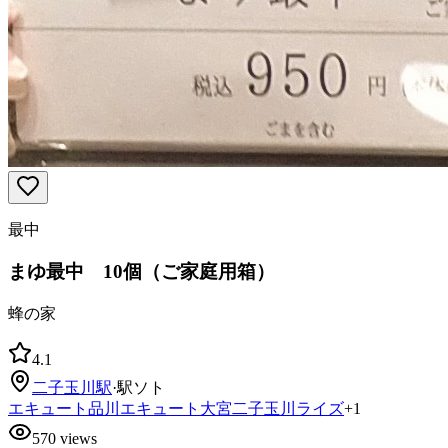
最中
まゆ最中 10個（ご家庭用箱）
蜂の家
4.1
二子玉川
駅
·
駅ソト
エキュート品川
エキュート大宮
二子玉川ライズ
+
1
570
views