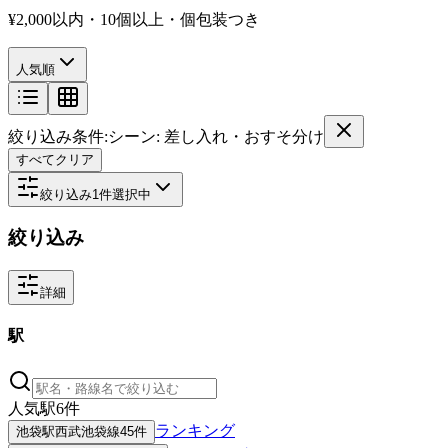
¥2,000以内・10個以上・個包装つき
人気順
絞り込み条件:
シーン: 差し入れ・おすそ分け
すべてクリア
絞り込み
1
件選択中
絞り込み
詳細
駅
人気駅
6
件
ランキング
池袋
駅
西武池袋線
45件