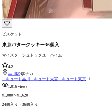
ビスケット
東京バタークッキー36個入
マイスターシュトックユーハイム
4.2
品川
駅
·
駅ナカ
エキュート品川
エキュート大宮
エキュート東京
+
1
1,016
views
¥1,080〜¥1,620
24個入り・36個入り