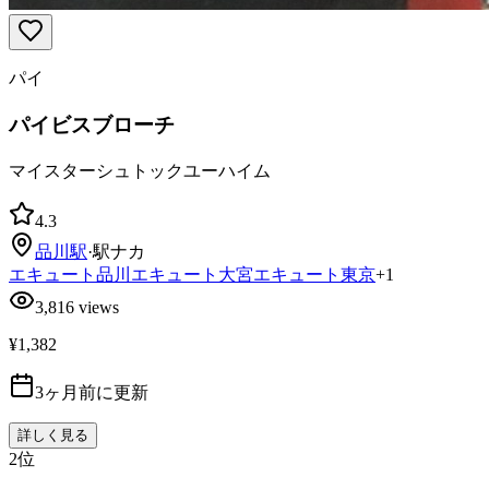
パイ
パイビスブローチ
マイスターシュトックユーハイム
4.3
品川
駅
·
駅ナカ
エキュート品川
エキュート大宮
エキュート東京
+
1
3,816
views
¥1,382
3ヶ月前に更新
詳しく見る
2
位