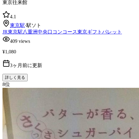
東京往来館
4.1
東京
駅
·
駅ソト
JR東京駅八重洲中央口コンコース
東京ギフトパレット
409
views
¥1,080
3ヶ月前に更新
詳しく見る
8
位