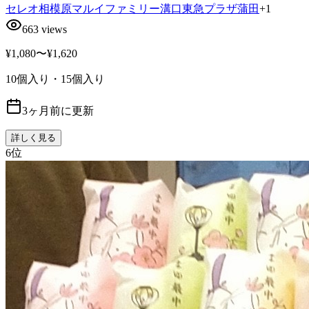
セレオ相模原
マルイファミリー溝口
東急プラザ蒲田
+
1
663
views
¥1,080〜¥1,620
10個入り・15個入り
3ヶ月前に更新
詳しく見る
6
位