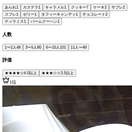
あられ
1
カステラ
1
キャラメル
1
クッキー
7
ケーキ
2
サブレ
2
スフレ
1
ゼリー
1
タフィーキャンディ
1
チョコレート
2
ティラミス
1
バームクーヘン
1
人数
1〜2人
49
3〜5人
80
6〜10人
101
11人〜
49
評価
★★★★
☆
4.0以上
★★★
☆☆
3.5以上
1位