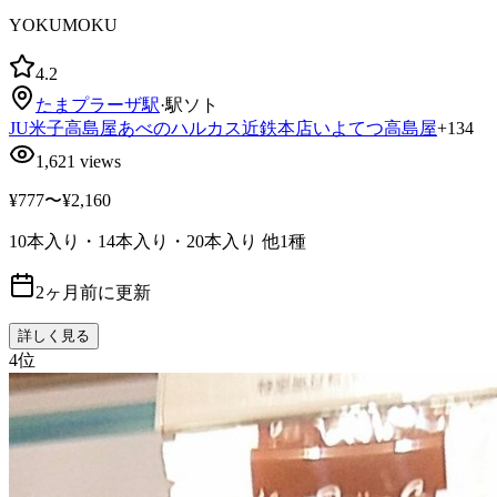
YOKUMOKU
4.2
たまプラーザ
駅
·
駅ソト
JU米子高島屋
あべのハルカス近鉄本店
いよてつ高島屋
+
134
1,621
views
¥777〜¥2,160
10本入り・14本入り・20本入り
他1種
2ヶ月前に更新
詳しく見る
4
位