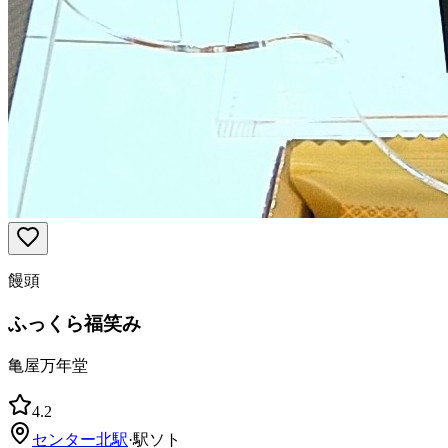
饅頭
ふっくら福笑み
亀屋万年堂
4.2
センター北
駅
·
駅ソト