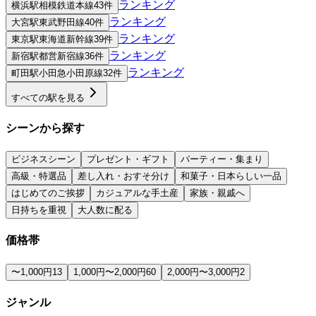
ランキング
横浜
駅
相模鉄道本線
43件
ランキング
大宮
駅
東武野田線
40件
ランキング
東京
駅
東海道新幹線
39件
ランキング
新宿
駅
都営新宿線
36件
ランキング
町田
駅
小田急小田原線
32件
すべての駅を見る
シーンから探す
ビジネスシーン
プレゼント・ギフト
パーティー・集まり
高級・特選品
差し入れ・おすそ分け
和菓子・日本らしい一品
はじめてのご挨拶
カジュアルな手土産
家族・親戚へ
日持ちを重視
大人数に配る
価格帯
〜1,000円
13
1,000円〜2,000円
60
2,000円〜3,000円
2
ジャンル