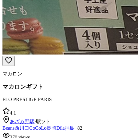
マカロン
マカロンギフト
FLO PRESTIGE PARIS
4.1
あざみ野
駅
·
駅ソト
Beans西川口
CoCoLo長岡
Dila拝島
+
82
370
views