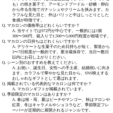
も）の焼き菓子で、アーモンドプードル・砂糖・卵白
から作る生地でガナッシュやクリームを挟みます。カ
ラフルな見た目と、外はパリッと中はしっとりとした
食感が特徴です。
Q.
マカロンの価格帯はどれくらいですか？
A.
当サイトでは972円が中心です。一般的には1個
300〜500円、箱入りで1,500〜5,000円程度が相場です。
Q.
マカロンの日持ちはどれくらいですか？
A.
デリケートな生菓子のため日持ちが短く、製造から
3〜7日程度が一般的です。要冷蔵保存で、当日〜数日
以内にお召し上がりください。
Q.
シーン別のおすすめを教えてください。
A.
お祝い、誕生日、女性への手土産、結婚祝いに向き
ます。カラフルで華やかな見た目から、SNS映えする
おしゃれなギフトとして選ばれます。
Q.
掲載されている代表的なマカロンは何ですか？
A.
マカロンギフトが掲載されています。
Q.
季節限定のマカロンはありますか？
A.
春は桜・苺、夏はピーチやマンゴー、秋はマロンや
紅茶、冬はキャラメルやショコラなど、季節限定フレ
ーバーが定期的に展開されるジャンルです。