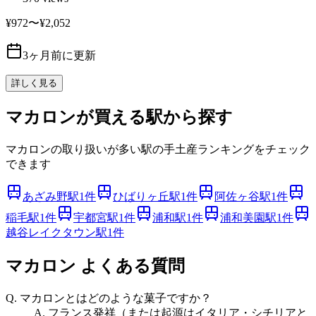
¥972〜¥2,052
3ヶ月前に更新
詳しく見る
マカロンが買える駅から探す
マカロンの取り扱いが多い駅の手土産ランキングをチェック
できます
あざみ野駅
1件
ひばりヶ丘駅
1件
阿佐ヶ谷駅
1件
稲毛駅
1件
宇都宮駅
1件
浦和駅
1件
浦和美園駅
1件
越谷レイクタウン駅
1件
マカロン
よくある質問
Q.
マカロンとはどのような菓子ですか？
A.
フランス発祥（または起源はイタリア・シチリアと