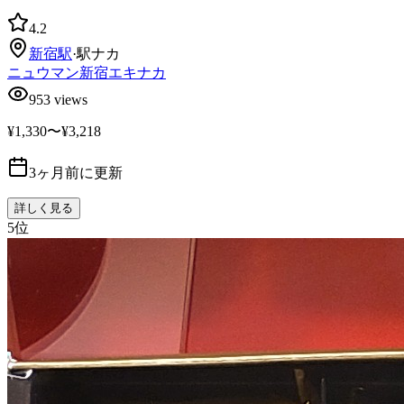
4.2
新宿
駅
·
駅ナカ
ニュウマン新宿エキナカ
953
views
¥1,330〜¥3,218
3ヶ月前に更新
詳しく見る
5
位