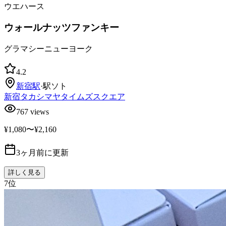
ウエハース
ウォールナッツファンキー
グラマシーニューヨーク
4.2
新宿
駅
·
駅ソト
新宿タカシマヤタイムズスクエア
767
views
¥1,080〜¥2,160
3ヶ月前に更新
詳しく見る
7
位