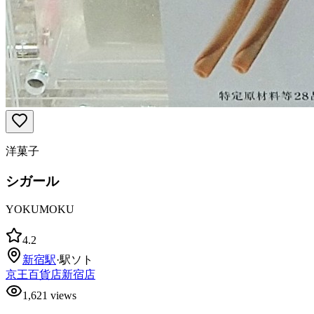
洋菓子
シガール
YOKUMOKU
4.2
新宿
駅
·
駅ソト
京王百貨店新宿店
1,621
views