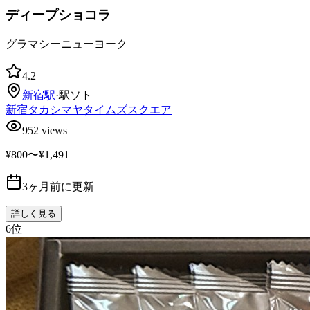
ディープショコラ
グラマシーニューヨーク
4.2
新宿
駅
·
駅ソト
新宿タカシマヤタイムズスクエア
952
views
¥800〜¥1,491
3ヶ月前に更新
詳しく見る
6
位