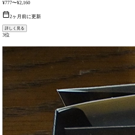
¥777〜¥2,160
2ヶ月前に更新
詳しく見る
3
位