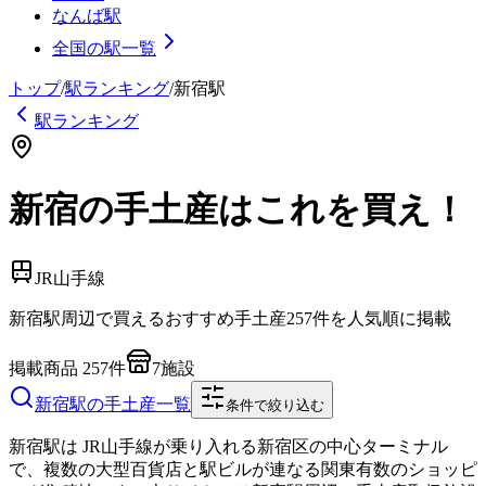
なんば駅
全国の駅一覧
トップ
/
駅ランキング
/
新宿
駅
駅ランキング
新宿の手土産はこれを買え！
JR山手線
新宿
駅周辺で買えるおすすめ手土産
257
件を人気順に掲載
掲載商品
257
件
7
施設
新宿
駅の手土産一覧
条件で絞り込む
新宿駅は JR山手線が乗り入れる新宿区の中心ターミナル
で、複数の大型百貨店と駅ビルが連なる関東有数のショッピ