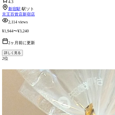
4.3
新宿
駅
·
駅ソト
京王百貨店新宿店
2,114
views
¥1,944〜¥3,240
2ヶ月前に更新
詳しく見る
2
位