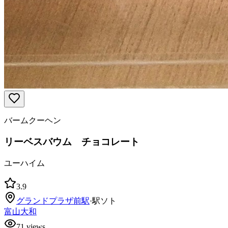
バームクーヘン
リーベスバウム チョコレート
ユーハイム
3.9
グランドプラザ前
駅
·
駅ソト
富山大和
71
views