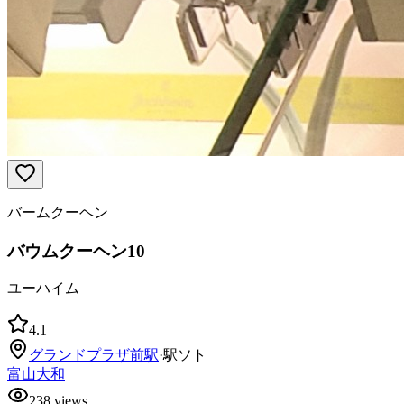
バームクーヘン
バウムクーヘン10
ユーハイム
4.1
グランドプラザ前
駅
·
駅ソト
富山大和
238
views