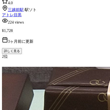
4.0
三越前
駅
·
駅ソト
アトレ目黒
224
views
¥1,728
3ヶ月前に更新
詳しく見る
2
位