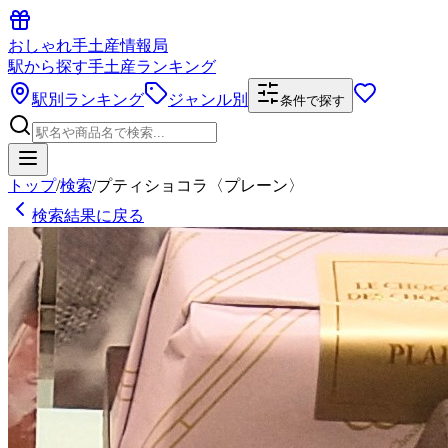
おしゃれ手土産情報局
駅から探す手土産ランキング
駅別ランキング
ジャンル別
条件で探す
トップ
/
検索
/
プティショコラ〈プレーン〉
検索結果に戻る