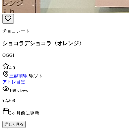
チョコレート
ショコラデショコラ〈オレンジ〉
OGGI
4.0
三越前
駅
·
駅ソト
アトレ目黒
168
views
¥2,268
3ヶ月前に更新
詳しく見る