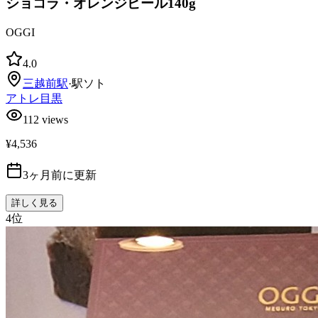
ショコラ・オレンジピール140g
OGGI
4.0
三越前
駅
·
駅ソト
アトレ目黒
112
views
¥4,536
3ヶ月前に更新
詳しく見る
4
位