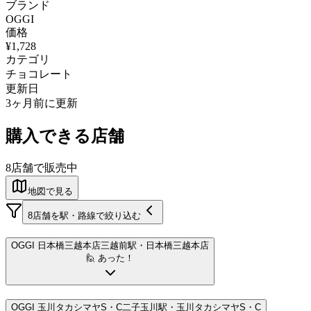
ブランド
OGGI
価格
¥1,728
カテゴリ
チョコレート
更新日
3ヶ月前に更新
購入できる店舗
8
店舗で販売中
地図で見る
8
店舗を駅・路線で絞り込む
OGGI 日本橋三越本店
三越前駅
・日本橋三越本店
🙋 あった！
OGGI 玉川タカシマヤS・C
二子玉川駅
・玉川タカシマヤS・C