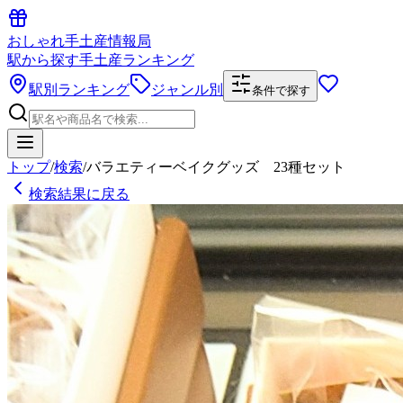
おしゃれ手土産情報局
駅から探す手土産ランキング
駅別ランキング
ジャンル別
条件で探す
トップ
/
検索
/
バラエティーベイクグッズ 23種セット
検索結果に戻る