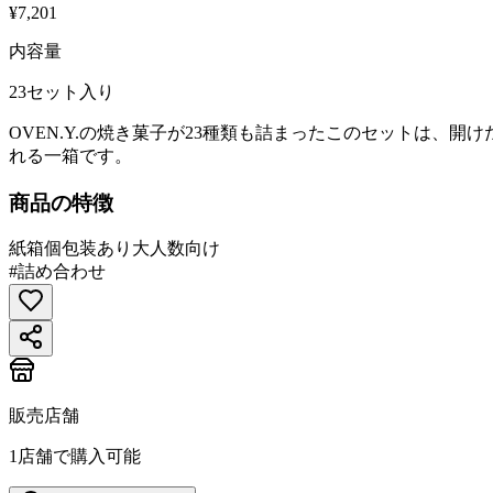
¥7,201
内容量
23セット入り
OVEN.Y.の焼き菓子が23種類も詰まったこのセットは
れる一箱です。
商品の特徴
紙箱
個包装あり
大人数向け
#
詰め合わせ
販売店舗
1
店舗で購入可能