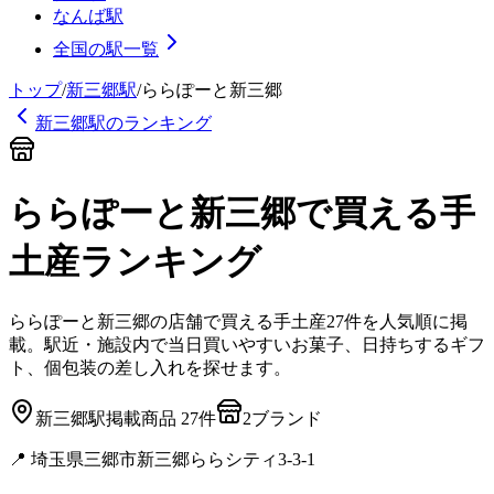
なんば駅
全国の駅一覧
トップ
/
新三郷
駅
/
ららぽーと新三郷
新三郷
駅のランキング
ららぽーと新三郷
で買える手
土産
ランキング
ららぽーと新三郷
の店舗で買える手土産
27
件を人気順に掲
載。駅近・施設内で当日買いやすいお菓子、日持ちするギフ
ト、個包装の差し入れを探せます。
新三郷
駅
掲載商品
27
件
2
ブランド
📍
埼玉県三郷市新三郷ららシティ3-3-1