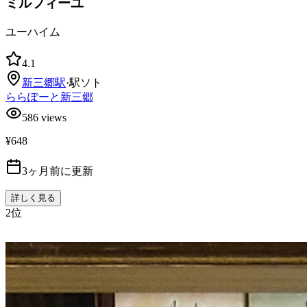
ミルフィーユ
ユーハイム
4.1
新三郷
駅
·
駅ソト
ららぽーと新三郷
586
views
¥648
3ヶ月前に更新
詳しく見る
2
位