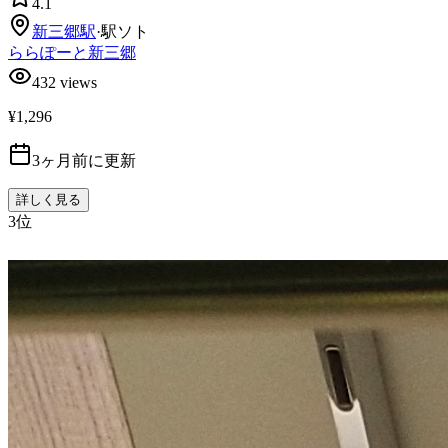
4.1
新三郷
駅
·
駅ソト
ららぽーと新三郷
432
views
¥1,296
3ヶ月前に更新
詳しく見る
3
位