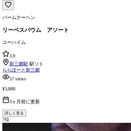
バームクーヘン
リーベスバウム アソート
ユーハイム
3.9
新三郷
駅
·
駅ソト
ららぽーと新三郷
57
views
¥3,888
3ヶ月前に更新
詳しく見る
7
位