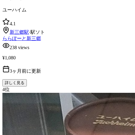
ユーハイム
4.1
新三郷
駅
·
駅ソト
ららぽーと新三郷
238
views
¥1,080
3ヶ月前に更新
詳しく見る
4
位