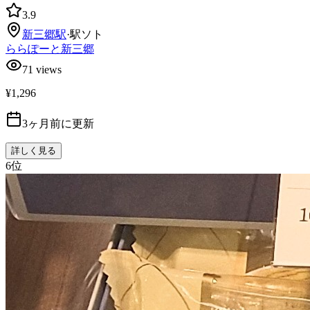
3.9
新三郷
駅
·
駅ソト
ららぽーと新三郷
71
views
¥1,296
3ヶ月前に更新
詳しく見る
6
位