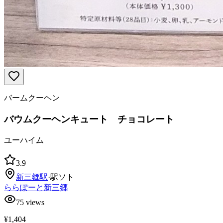
バームクーヘン
バウムクーヘンキュート チョコレート
ユーハイム
3.9
新三郷
駅
·
駅ソト
ららぽーと新三郷
75
views
¥1,404