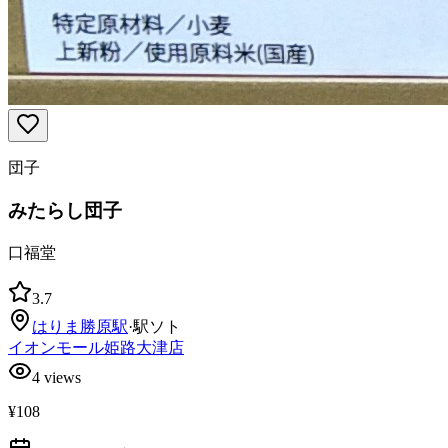
団子
みたらし団子
口福堂
3.7
はりま勝原
駅
·
駅ソト
イオンモール姫路大津店
4
views
¥108