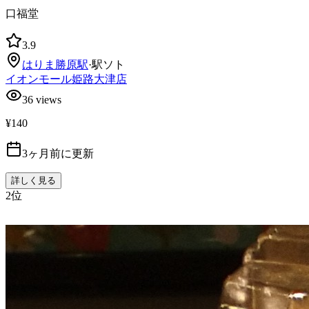
口福堂
3.9
はりま勝原
駅
·
駅ソト
イオンモール姫路大津店
36
views
¥140
3ヶ月前に更新
詳しく見る
2
位