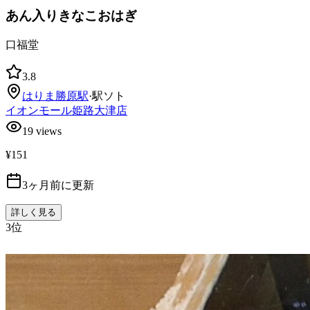
あん入りきなこおはぎ
口福堂
3.8
はりま勝原
駅
·
駅ソト
イオンモール姫路大津店
19
views
¥151
3ヶ月前に更新
詳しく見る
3
位