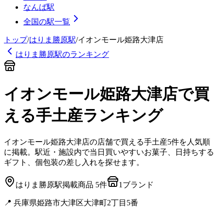
なんば駅
全国の駅一覧
トップ
/
はりま勝原
駅
/
イオンモール姫路大津店
はりま勝原
駅のランキング
イオンモール姫路大津店
で買
える手土産
ランキング
イオンモール姫路大津店
の店舗で買える手土産
5
件を人気順
に掲載。駅近・施設内で当日買いやすいお菓子、日持ちする
ギフト、個包装の差し入れを探せます。
はりま勝原
駅
掲載商品
5
件
1
ブランド
📍
兵庫県姫路市大津区大津町2丁目5番