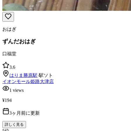
おはぎ
ずんだおはぎ
口福堂
3.6
はりま勝原
駅
·
駅ソト
イオンモール姫路大津店
1
views
¥194
3ヶ月前に更新
詳しく見る
5
位