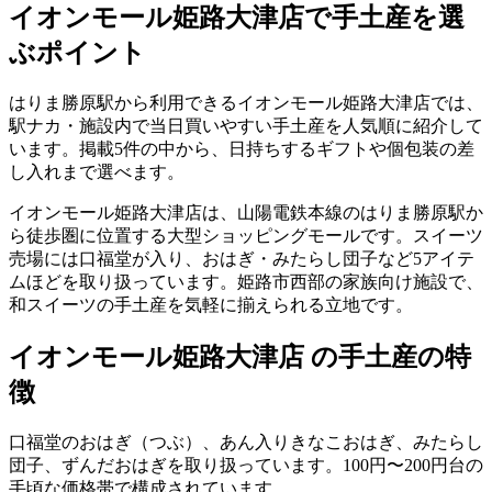
イオンモール姫路大津店
で手土産を選
ぶポイント
はりま勝原駅から利用できるイオンモール姫路大津店では、
駅ナカ・施設内で当日買いやすい手土産を人気順に紹介して
います。掲載5件の中から、日持ちするギフトや個包装の差
し入れまで選べます。
イオンモール姫路大津店は、山陽電鉄本線のはりま勝原駅か
ら徒歩圏に位置する大型ショッピングモールです。スイーツ
売場には口福堂が入り、おはぎ・みたらし団子など5アイテ
ムほどを取り扱っています。姫路市西部の家族向け施設で、
和スイーツの手土産を気軽に揃えられる立地です。
イオンモール姫路大津店 の手土産の特
徴
口福堂のおはぎ（つぶ）、あん入りきなこおはぎ、みたらし
団子、ずんだおはぎを取り扱っています。100円〜200円台の
手頃な価格帯で構成されています。