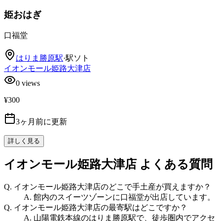
姫おはぎ
口福堂
はりま勝原
駅
·
駅ソト
イオンモール姫路大津店
0
views
¥300
3ヶ月前に更新
詳しく見る
イオンモール姫路大津店
よくある質問
Q.
イオンモール姫路大津店のどこで手土産が買えますか？
A.
館内のスイーツゾーンに口福堂が出店しています。
Q.
イオンモール姫路大津店の最寄駅はどこですか？
A.
山陽電鉄本線のはりま勝原駅で、徒歩圏内でアクセ