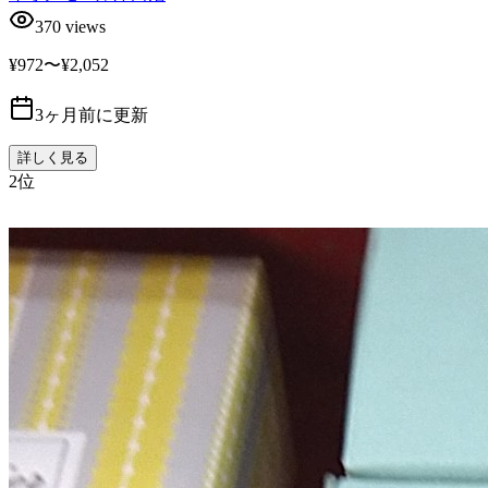
370
views
¥972〜¥2,052
3ヶ月前に更新
詳しく見る
2
位