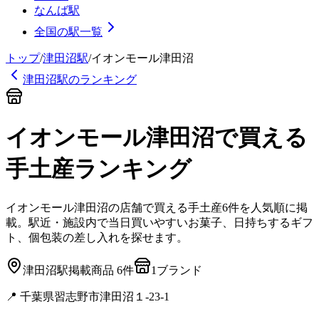
なんば駅
全国の駅一覧
トップ
/
津田沼
駅
/
イオンモール津田沼
津田沼
駅のランキング
イオンモール津田沼
で買える
手土産
ランキング
イオンモール津田沼
の店舗で買える手土産
6
件を人気順に掲
載。駅近・施設内で当日買いやすいお菓子、日持ちするギフ
ト、個包装の差し入れを探せます。
津田沼
駅
掲載商品
6
件
1
ブランド
📍
千葉県習志野市津田沼１-23-1