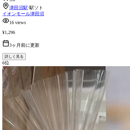
津田沼
駅
·
駅ソト
イオンモール津田沼
16
views
¥1,296
3ヶ月前に更新
詳しく見る
6
位