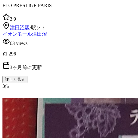
FLO PRESTIGE PARIS
3.9
津田沼
駅
·
駅ソト
イオンモール津田沼
63
views
¥1,296
3ヶ月前に更新
詳しく見る
3
位