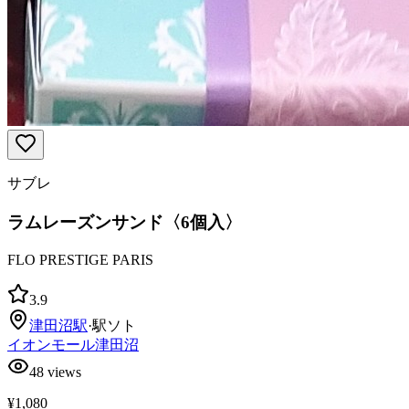
サブレ
ラムレーズンサンド〈6個入〉
FLO PRESTIGE PARIS
3.9
津田沼
駅
·
駅ソト
イオンモール津田沼
48
views
¥1,080