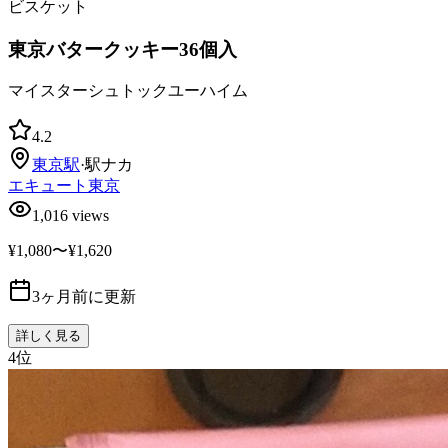
ビスケット
東京バタークッキー36個入
マイスターシュトックユーハイム
4.2
東京
駅
·
駅ナカ
エキュート東京
1,016
views
¥1,080〜¥1,620
3ヶ月前に更新
詳しく見る
4
位