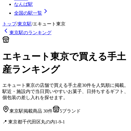
なんば駅
全国の駅一覧
トップ
/
東京
駅
/
エキュート東京
東京
駅のランキング
エキュート東京
で買える手土
産
ランキング
エキュート東京
の店舗で買える手土産
30
件を人気順に掲載。
駅近・施設内で当日買いやすいお菓子、日持ちするギフト、
個包装の差し入れを探せます。
東京
駅
掲載商品
30
件
5
ブランド
📍
東京都千代田区丸の内1-9-1