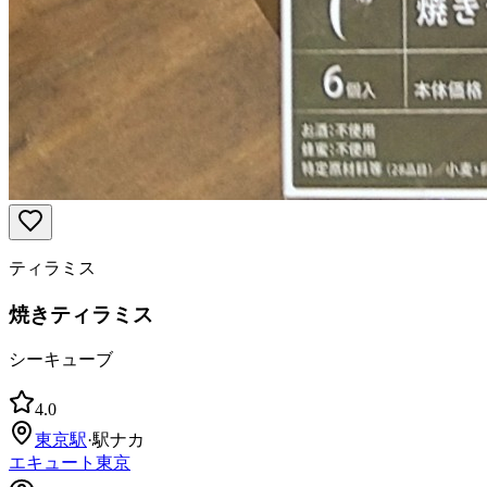
ティラミス
焼きティラミス
シーキューブ
4.0
東京
駅
·
駅ナカ
エキュート東京