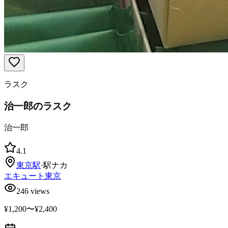
ラスク
治一郎のラスク
治一郎
4.1
東京
駅
·
駅ナカ
エキュート東京
246
views
¥1,200〜¥2,400