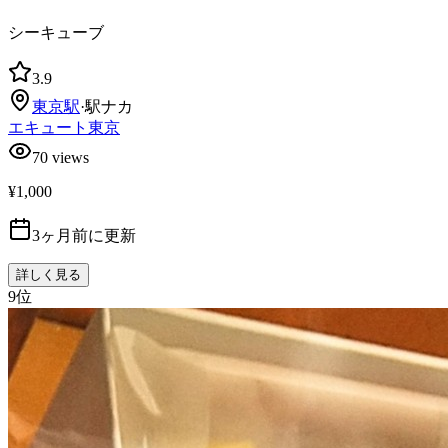
シーキューブ
3.9
東京
駅
·
駅ナカ
エキュート東京
70
views
¥1,000
3ヶ月前に更新
詳しく見る
9
位