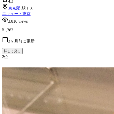
4.3
東京
駅
·
駅ナカ
エキュート東京
3,816
views
¥1,382
3ヶ月前に更新
詳しく見る
2
位