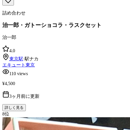
詰め合わせ
治一郎・ガトーショコラ・ラスクセット
治一郎
4.0
東京
駅
·
駅ナカ
エキュート東京
110
views
¥4,500
3ヶ月前に更新
詳しく見る
8
位