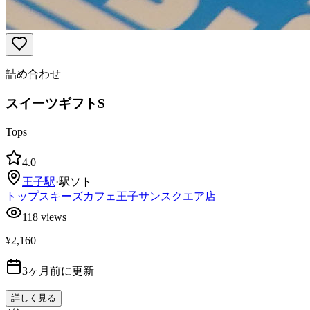
詰め合わせ
スイーツギフトS
Tops
4.0
王子
駅
·
駅ソト
トップスキーズカフェ王子サンスクエア店
118
views
¥2,160
3ヶ月前に更新
詳しく見る