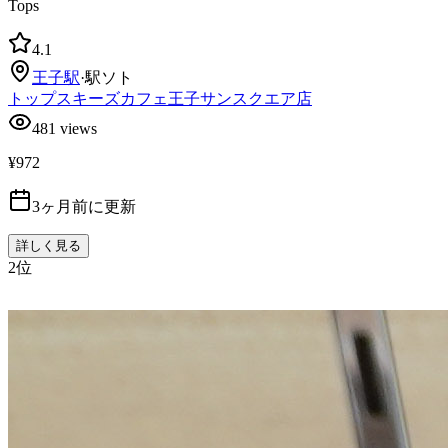
Tops
4.1
王子
駅
·
駅ソト
トップスキーズカフェ王子サンスクエア店
481
views
¥972
3ヶ月前に更新
詳しく見る
2
位