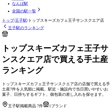
なんば駅
全国の駅一覧
トップ
/
王子
駅
/
トップスキーズカフェ王子サンスクエア店
王子
駅のランキング
トップスキーズカフェ王子サ
ンスクエア店
で買える手土産
ランキング
トップスキーズカフェ王子サンスクエア店
の店舗で買える手
土産
7
件を人気順に掲載。駅近・施設内で当日買いやすいお
菓子、日持ちするギフト、個包装の差し入れを探せます。
王子
駅
掲載商品
7
件
1
ブランド