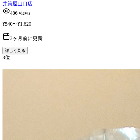
井筒屋山口店
486
views
¥540〜¥1,620
3ヶ月前に更新
詳しく見る
3
位