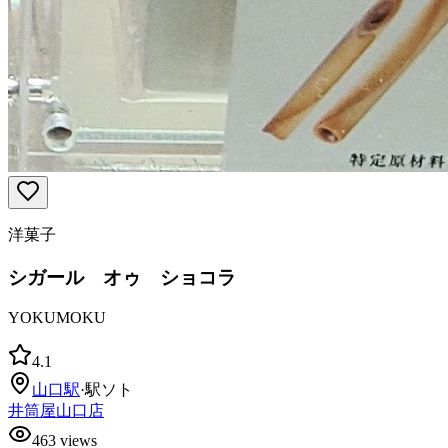
洋菓子
シガール オゥ ショコラ
YOKUMOKU
4.1
山口
駅
·
駅ソト
井筒屋山口店
463
views