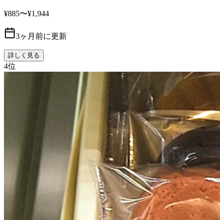
¥885〜¥1,944
3ヶ月前に更新
詳しく見る
4
位