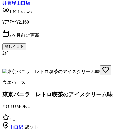
井筒屋山口店
1,621
views
¥777〜¥2,160
2ヶ月前に更新
詳しく見る
2
位
ウエハース
東京バニラ レトロ喫茶のアイスクリーム味
YOKUMOKU
4.1
山口
駅
·
駅ソト