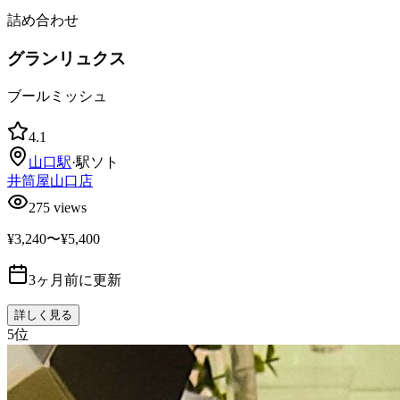
詰め合わせ
グランリュクス
ブールミッシュ
4.1
山口
駅
·
駅ソト
井筒屋山口店
275
views
¥3,240〜¥5,400
3ヶ月前に更新
詳しく見る
5
位