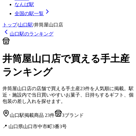
なんば駅
全国の駅一覧
トップ
/
山口
駅
/
井筒屋山口店
山口
駅のランキング
井筒屋山口店
で買える手土産
ランキング
井筒屋山口店
の店舗で買える手土産
23
件を人気順に掲載。駅
近・施設内で当日買いやすいお菓子、日持ちするギフト、個
包装の差し入れを探せます。
山口
駅
掲載商品
23
件
3
ブランド
📍
山口県山口市中市町3番3号