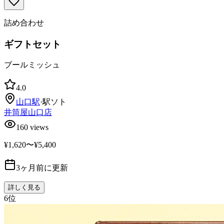
詰め合わせ
ギフトセット
ブールミッシュ
4.0
山口
駅
·
駅ソト
井筒屋山口店
160
views
¥1,620〜¥5,400
3ヶ月前に更新
詳しく見る
6
位