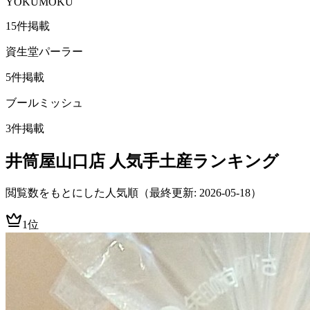
YOKUMOKU
15
件掲載
資生堂パーラー
5
件掲載
ブールミッシュ
3
件掲載
井筒屋山口店
人気手土産ランキング
閲覧数をもとにした人気順
（最終更新: 2026-05-18）
1位