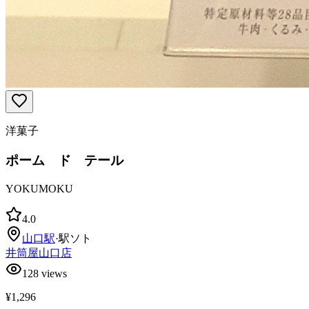
洋菓子
ポーム ド テール
YOKUMOKU
4.0
山口
駅
·
駅ソト
井筒屋山口店
128
views
¥1,296