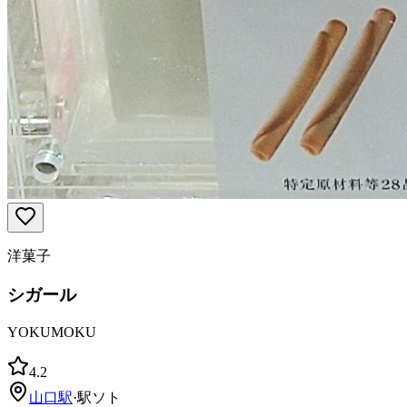
洋菓子
シガール
YOKUMOKU
4.2
山口
駅
·
駅ソト