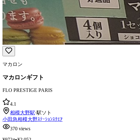
マカロン
マカロンギフト
FLO PRESTIGE PARIS
4.1
相模大野
駅
·
駅ソト
小田急相模大野ｽﾃｰｼｮﾝｽｸｴｱ
370
views
¥972〜¥2,052