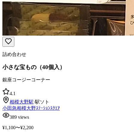
詰め合わせ
小さな宝もの（40個入）
銀座コージーコーナー
4.1
相模大野
駅
·
駅ソト
小田急相模大野ｽﾃｰｼｮﾝｽｸｴｱ
389
views
¥1,100〜¥2,200