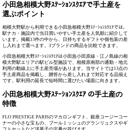
小田急相模大野ｽﾃｰｼｮﾝｽｸｴｱ
で手土産を
選ぶポイント
相模大野駅から利用できる小田急相模大野ｽﾃｰｼｮﾝｽｸｴｱでは、
駅ナカ・施設内で当日買いやすい手土産を人気順に紹介して
います。掲載13件の中から、日持ちするギフトや個包装の差
し入れまで選べます。3ブランドの商品を比較できます。
小田急相模大野ｽﾃｰｼｮﾝｽｸｴｱは小田急小田原線・江ノ島線の相
模大野駅エリアの駅ビル型施設で、相模原南部の通勤・地元
利用の動線上に手土産売場があります。当サイトでは13点の
手土産商品を掲載し、贈答から差し入れまで対応する品揃え
です。駅利用の延長で短時間に選びたい場面に向きます。
小田急相模大野ｽﾃｰｼｮﾝｽｸｴｱ の手土産の
特徴
FLO PRESTIGE PARISのマカロンギフト、銀座コージーコー
ナーの小さな宝もの、ブールミッシュのグランリュクスやギ
フトセットなど洋菓子の定番が並びます。