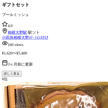
ギフトセット
ブールミッシュ
4.0
相模大野
駅
·
駅ソト
小田急相模大野ｽﾃｰｼｮﾝｽｸｴｱ
160
views
¥1,620〜¥5,400
3ヶ月前に更新
詳しく見る
6
位