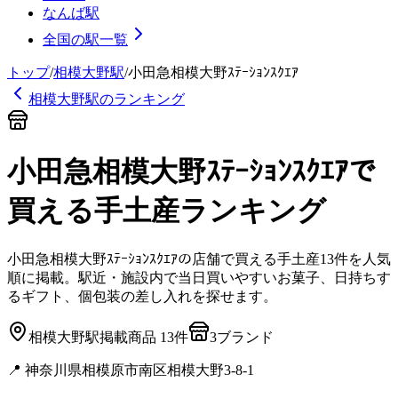
なんば駅
全国の駅一覧
トップ
/
相模大野
駅
/
小田急相模大野ｽﾃｰｼｮﾝｽｸｴｱ
相模大野
駅のランキング
小田急相模大野ｽﾃｰｼｮﾝｽｸｴｱ
で
買える手土産
ランキング
小田急相模大野ｽﾃｰｼｮﾝｽｸｴｱ
の店舗で買える手土産
13
件を人気
順に掲載。駅近・施設内で当日買いやすいお菓子、日持ちす
るギフト、個包装の差し入れを探せます。
相模大野
駅
掲載商品
13
件
3
ブランド
📍
神奈川県相模原市南区相模大野3-8-1