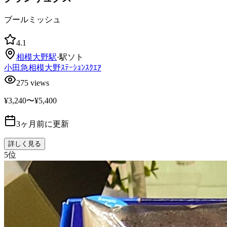
ブールミッシュ
4.1
相模大野
駅
·
駅ソト
小田急相模大野ｽﾃｰｼｮﾝｽｸｴｱ
275
views
¥3,240〜¥5,400
3ヶ月前に更新
詳しく見る
5
位