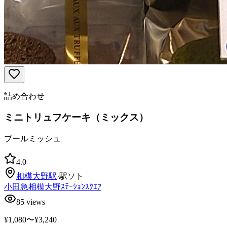
詰め合わせ
ミニトリュフケーキ（ミックス）
ブールミッシュ
4.0
相模大野
駅
·
駅ソト
小田急相模大野ｽﾃｰｼｮﾝｽｸｴｱ
85
views
¥1,080〜¥3,240