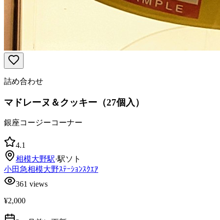
詰め合わせ
マドレーヌ＆クッキー（27個入）
銀座コージーコーナー
4.1
相模大野
駅
·
駅ソト
小田急相模大野ｽﾃｰｼｮﾝｽｸｴｱ
361
views
¥2,000