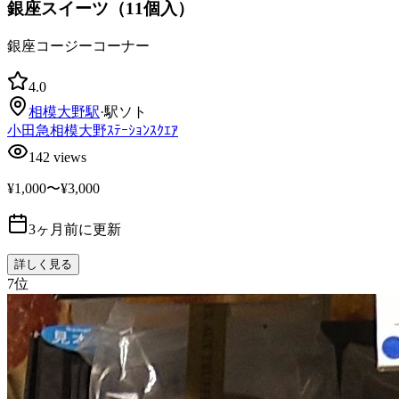
銀座スイーツ（11個入）
銀座コージーコーナー
4.0
相模大野
駅
·
駅ソト
小田急相模大野ｽﾃｰｼｮﾝｽｸｴｱ
142
views
¥1,000〜¥3,000
3ヶ月前に更新
詳しく見る
7
位