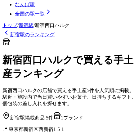
なんば駅
全国の駅一覧
トップ
/
新宿
駅
/
新宿西口ハルク
新宿
駅のランキング
新宿西口ハルク
で買える手土
産
ランキング
新宿西口ハルク
の店舗で買える手土産
5
件を人気順に掲載。
駅近・施設内で当日買いやすいお菓子、日持ちするギフト、
個包装の差し入れを探せます。
新宿
駅
掲載商品
5
件
1
ブランド
📍
東京都新宿区西新宿1-5-1