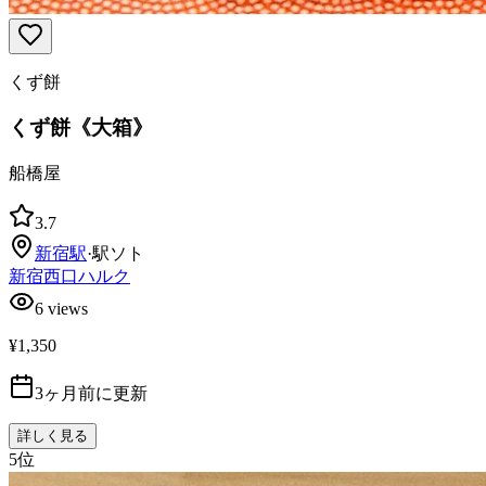
くず餅
くず餅《大箱》
船橋屋
3.7
新宿
駅
·
駅ソト
新宿西口ハルク
6
views
¥1,350
3ヶ月前に更新
詳しく見る
5
位