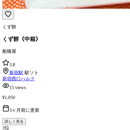
くず餅
くず餅《中箱》
船橋屋
3.8
新宿
駅
·
駅ソト
新宿西口ハルク
15
views
¥1,050
3ヶ月前に更新
詳しく見る
3
位