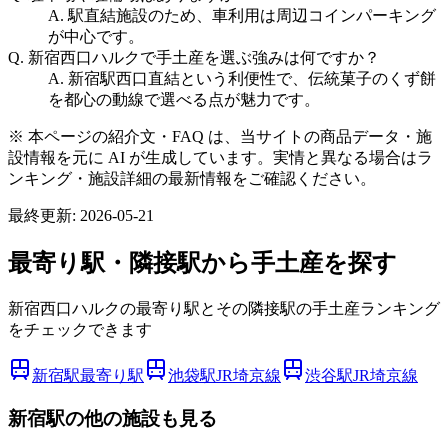
A.
駅直結施設のため、車利用は周辺コインパーキング
が中心です。
Q.
新宿西口ハルクで手土産を選ぶ強みは何ですか？
A.
新宿駅西口直結という利便性で、伝統菓子のくず餅
を都心の動線で選べる点が魅力です。
※ 本ページの紹介文・FAQ は、当サイトの商品データ・施
設情報を元に AI が生成しています。実情と異なる場合はラ
ンキング・施設詳細の最新情報をご確認ください。
最終更新:
2026-05-21
最寄り駅・隣接駅から手土産を探す
新宿西口ハルクの最寄り駅とその隣接駅の手土産ランキング
をチェックできます
新宿駅
最寄り駅
池袋駅
JR埼京線
渋谷駅
JR埼京線
新宿
駅の他の施設も見る