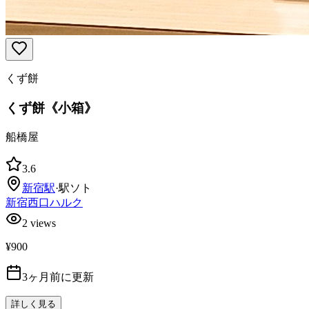
くず餅
くず餅《小箱》
船橋屋
3.6
新宿
駅
·
駅ソト
新宿西口ハルク
2
views
¥900
3ヶ月前に更新
詳しく見る