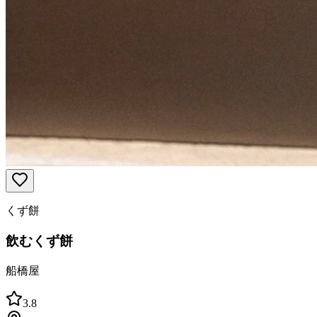
くず餅
飲むくず餅
船橋屋
3.8