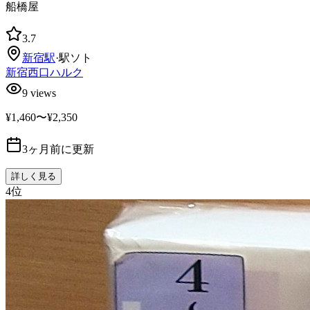
船橋屋
3.7
新宿
駅
·
駅ソト
新宿西口ハルク
9
views
¥1,460〜¥2,350
3ヶ月前に更新
詳しく見る
4
位