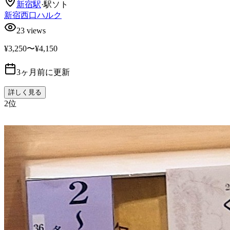
新宿
駅
·
駅ソト
新宿西口ハルク
23
views
¥3,250〜¥4,150
3ヶ月前に更新
詳しく見る
2
位