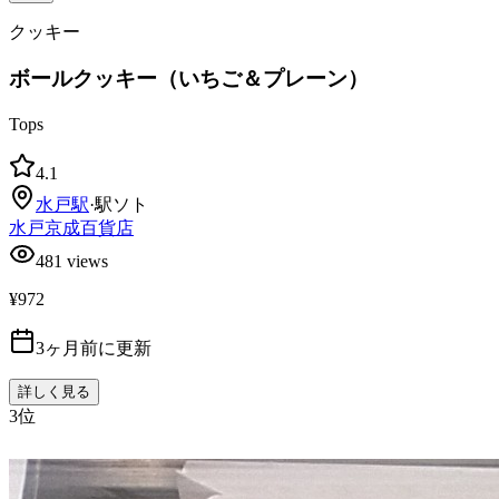
クッキー
ボールクッキー（いちご＆プレーン）
Tops
4.1
水戸
駅
·
駅ソト
水戸京成百貨店
481
views
¥972
3ヶ月前に更新
詳しく見る
3
位