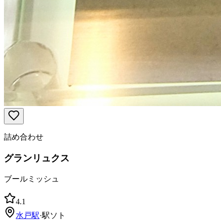
詰め合わせ
グランリュクス
ブールミッシュ
4.1
水戸
駅
·
駅ソト