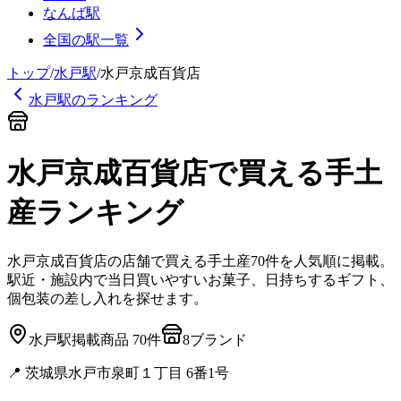
なんば駅
全国の駅一覧
トップ
/
水戸
駅
/
水戸京成百貨店
水戸
駅のランキング
水戸京成百貨店
で買える手土
産
ランキング
水戸京成百貨店
の店舗で買える手土産
70
件を人気順に掲載。
駅近・施設内で当日買いやすいお菓子、日持ちするギフト、
個包装の差し入れを探せます。
水戸
駅
掲載商品
70
件
8
ブランド
📍
茨城県水戸市泉町１丁目 6番1号