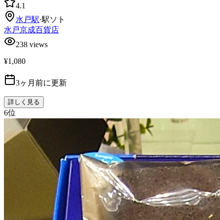
4.1
水戸
駅
·
駅ソト
水戸京成百貨店
238
views
¥1,080
3ヶ月前に更新
詳しく見る
6
位