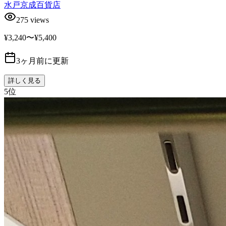
水戸京成百貨店
275
views
¥3,240〜¥5,400
3ヶ月前に更新
詳しく見る
5
位