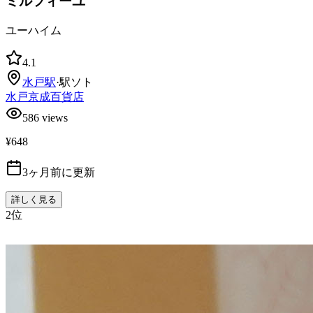
ミルフィーユ
ユーハイム
4.1
水戸
駅
·
駅ソト
水戸京成百貨店
586
views
¥648
3ヶ月前に更新
詳しく見る
2
位