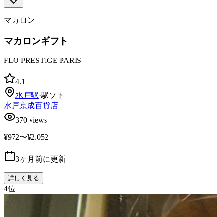
マカロン
マカロンギフト
FLO PRESTIGE PARIS
4.1
水戸
駅
·
駅ソト
水戸京成百貨店
370
views
¥972〜¥2,052
3ヶ月前に更新
詳しく見る
4
位