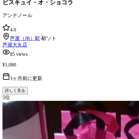
ビスキュイ・オ・ショコラ
アンテノール
4.0
芦屋（JR）
駅
·
駅ソト
芦屋大丸店
85
views
¥1,080
3ヶ月前に更新
詳しく見る
5
位