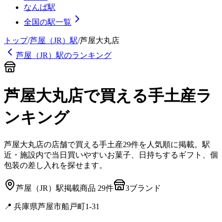
なんば駅
全国の駅一覧
トップ
/
芦屋（JR）
駅
/
芦屋大丸店
芦屋（JR）
駅のランキング
芦屋大丸店
で買える手土産
ラ
ンキング
芦屋大丸店
の店舗で買える手土産
29
件を人気順に掲載。駅
近・施設内で当日買いやすいお菓子、日持ちするギフト、個
包装の差し入れを探せます。
芦屋（JR）
駅
掲載商品
29
件
3
ブランド
📍
兵庫県芦屋市船戸町1-31