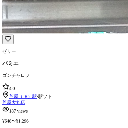
ゼリー
パミエ
ゴンチャロフ
4.0
芦屋（JR）
駅
·
駅ソト
芦屋大丸店
187
views
¥648〜¥1,296