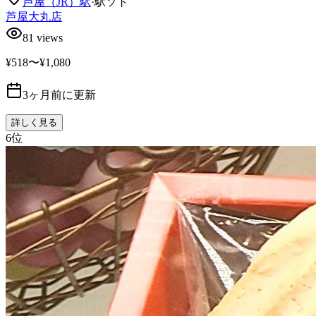
芦屋（JR）
駅
·
駅ソト
芦屋大丸店
81
views
¥518〜¥1,080
3ヶ月前に更新
詳しく見る
6
位