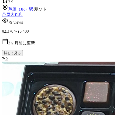
3.9
芦屋（JR）
駅
·
駅ソト
芦屋大丸店
79
views
¥2,376〜¥5,400
3ヶ月前に更新
詳しく見る
7
位