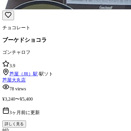
チョコレート
ブーケドショコラ
ゴンチャロフ
3.9
芦屋（JR）
駅
·
駅ソト
芦屋大丸店
78
views
¥3,240〜¥5,400
3ヶ月前に更新
詳しく見る
8
位