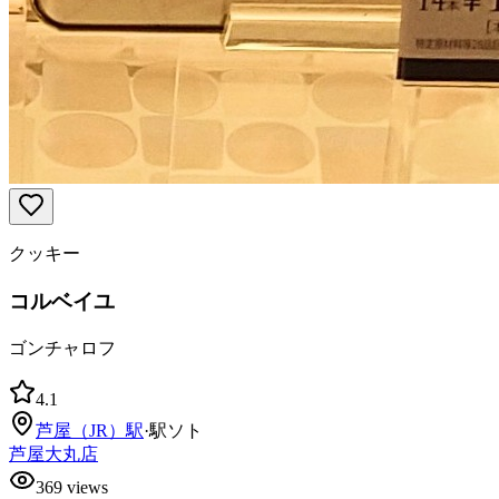
クッキー
コルベイユ
ゴンチャロフ
4.1
芦屋（JR）
駅
·
駅ソト
芦屋大丸店
369
views