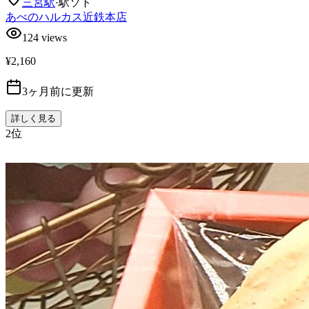
三宮
駅
·
駅ソト
あべのハルカス近鉄本店
124
views
¥2,160
3ヶ月前に更新
詳しく見る
2
位