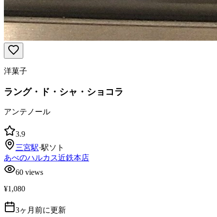
洋菓子
ラング・ド・シャ・ショコラ
アンテノール
3.9
三宮
駅
·
駅ソト
あべのハルカス近鉄本店
60
views
¥1,080
3ヶ月前に更新