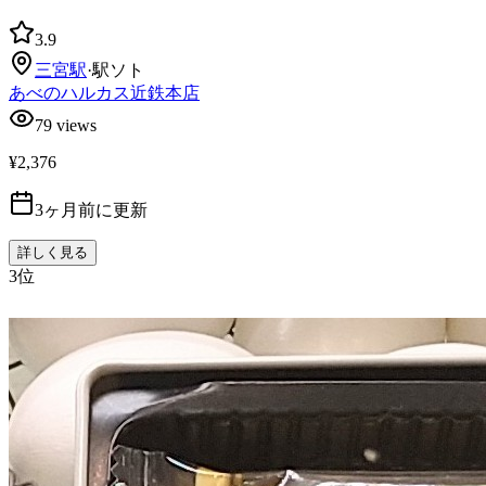
3.9
三宮
駅
·
駅ソト
あべのハルカス近鉄本店
79
views
¥2,376
3ヶ月前に更新
詳しく見る
3
位