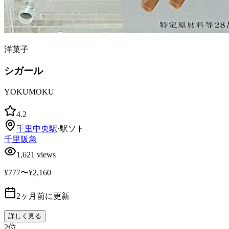
洋菓子
シガール
YOKUMOKU
4.2
千里中央
駅
·
駅ソト
千里阪急
1,621
views
¥777〜¥2,160
2ヶ月前に更新
詳しく見る
2
位