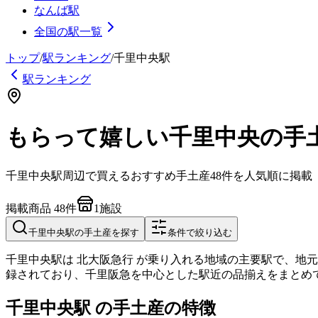
なんば駅
全国の駅一覧
トップ
/
駅ランキング
/
千里中央
駅
駅ランキング
もらって嬉しい千里中央の手
千里中央
駅周辺で買えるおすすめ手土産
48
件を人気順に掲載
掲載商品
48
件
1
施設
千里中央
駅の手土産を探す
条件で絞り込む
千里中央駅は 北大阪急行 が乗り入れる地域の主要駅で、地元
録されており、千里阪急を中心とした駅近の品揃えをまとめ
千里中央駅 の手土産の特徴