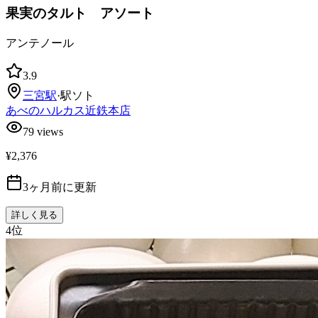
果実のタルト アソート
アンテノール
3.9
三宮
駅
·
駅ソト
あべのハルカス近鉄本店
79
views
¥2,376
3ヶ月前に更新
詳しく見る
4
位