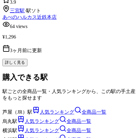
3.9
三宮
駅
·
駅ソト
あべのハルカス近鉄本店
64
views
¥1,296
3ヶ月前に更新
詳しく見る
購入できる駅
駅ごとの全商品一覧・人気ランキングから、この駅の手土産
をもっと探せます
芦屋（JR）駅
人気ランキング
全商品一覧
烏丸駅
人気ランキング
全商品一覧
横浜駅
人気ランキング
全商品一覧