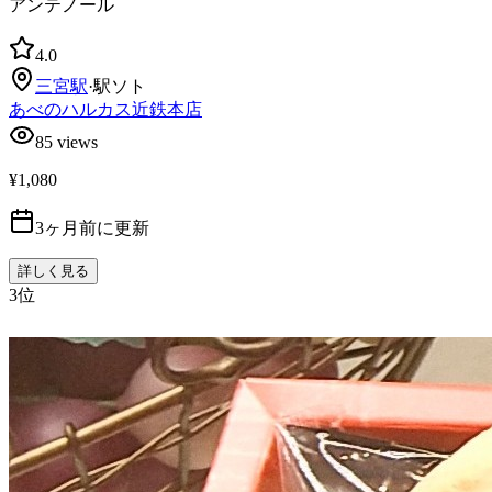
アンテノール
4.0
三宮
駅
·
駅ソト
あべのハルカス近鉄本店
85
views
¥1,080
3ヶ月前に更新
詳しく見る
3
位