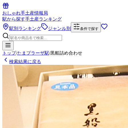
おしゃれ手土産情報局
駅から探す手土産ランキング
駅別ランキング
ジャンル別
条件で探す
トップ
/
たまプラーザ駅
/
黒船詰め合わせ
検索結果に戻る