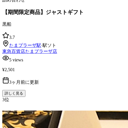
【期間限定商品】ジャストギフト
黒船
3.7
たまプラーザ
駅
·
駅ソト
東急百貨店たまプラーザ店
5
views
¥2,501
3ヶ月前に更新
詳しく見る
3
位