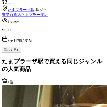
3.6
たまプラーザ
駅
·
駅ソト
東急百貨店たまプラーザ店
1
views
¥1,080
3ヶ月前に更新
詳しく見る
たまプラーザ駅で買える同じジャンル
の人気商品
1位