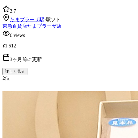
3.7
たまプラーザ
駅
·
駅ソト
東急百貨店たまプラーザ店
6
views
¥1,512
3ヶ月前に更新
詳しく見る
2
位