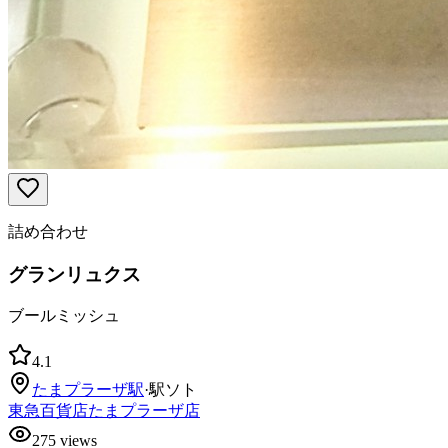
詰め合わせ
グランリュクス
ブールミッシュ
4.1
たまプラーザ
駅
·
駅ソト
東急百貨店たまプラーザ店
275
views