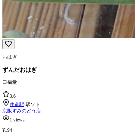
おはぎ
ずんだおはぎ
口福堂
3.6
住道
駅
·
駅ソト
京阪すみのどう店
1
views
¥194