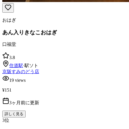
おはぎ
あん入りきなこおはぎ
口福堂
3.8
住道
駅
·
駅ソト
京阪すみのどう店
19
views
¥151
3ヶ月前に更新
詳しく見る
3
位