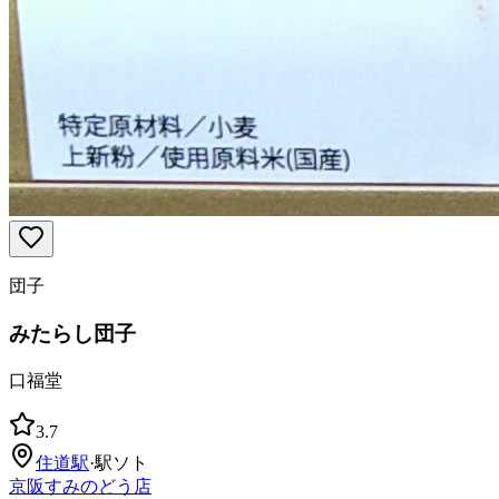
団子
みたらし団子
口福堂
3.7
住道
駅
·
駅ソト
京阪すみのどう店