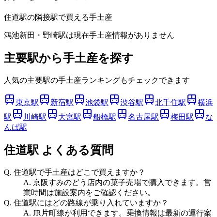
住道
駅の隣接駅で買える手土産
鴻池新田・野崎
駅は現在手土産情報がありません
主要駅から手土産を探す
人気の主要駅の手土産ランキングもチェックできます
東京駅
新宿駅
池袋駅
渋谷駅
北千住駅
横浜
駅
川崎駅
大宮駅
船橋駅
名古屋駅
梅田駅
な
んば駅
住道駅
よくある質問
Q.
住道駅で手土産はどこで買えますか？
A.
京阪すみのどう店内の菓子売場で購入できます。営
業時間は施設案内をご確認ください。
Q.
住道駅にはどの路線が乗り入れていますか？
A.
JR片町線が利用できます。乗換情報は最新の運行案