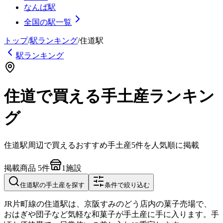
なんば駅
全国の駅一覧
トップ
/
駅ランキング
/
住道
駅
駅ランキング
住道で買える手土産ランキン
グ
住道
駅周辺で買えるおすすめ手土産
5
件を人気順に掲載
掲載商品
5
件
1
施設
住道
駅の手土産を探す
条件で絞り込む
JR片町線の住道駅は、京阪すみのどう店内の菓子売場で、
おはぎや団子など気軽な和菓子が手土産に手に入ります。手