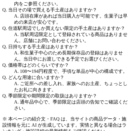
内をご参照ください。
Q.
当日その場で買える手土産はありますか？
A.
店頭在庫があれば当日購入が可能です。生菓子は早
めの来店が安心です。
Q.
住道駅周辺でしか買えない限定の手土産はありますか？
A.
当駅周辺限定として登録されている商品はありませ
ん。店舗にお問い合わせください。
Q.
日持ちする手土産はありますか？
A.
和生菓子中心のため長期保存品の登録はありませ
ん。当日中にお渡しできる予定でお選びください。
Q.
価格帯はどのくらいですか？
A.
108〜194円程度で、手頃な単品が中心の構成です。
Q.
どんな用途に合いますか？
A.
ご近所への差し入れ、家族へのお土産、ちょっとし
たお礼に向きます。
Q.
季節限定や期間限定の取扱はありますか？
A.
通年品中心で、季節限定は店頭の告知でご確認くだ
さい。
※ 本ページの紹介文・FAQ は、当サイトの商品データ・施
設情報を元に AI が生成しています。実情と異なる場合はラ