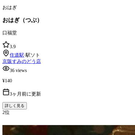
おはぎ
おはぎ（つぶ）
口福堂
3.9
住道
駅
·
駅ソト
京阪すみのどう店
36
views
¥140
3ヶ月前に更新
詳しく見る
2
位