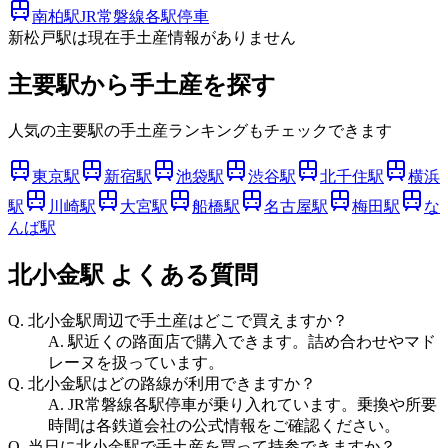
南柏
駅
JR常磐線各駅停車
新松戸
駅は現在手土産情報がありません
主要駅から手土産を探す
人気の主要駅の手土産ランキングもチェックできます
東京駅
新宿駅
池袋駅
渋谷駅
北千住駅
横浜
駅
川崎駅
大宮駅
船橋駅
名古屋駅
梅田駅
な
んば駅
北小金駅
よくある質問
Q.
北小金駅周辺で手土産はどこで買えますか？
A.
駅近くの路面店で購入できます。詰め合わせやマド
レーヌを扱っています。
Q.
北小金駅はどの路線が利用できますか？
A.
JR常磐線各駅停車が乗り入れています。乗換や所要
時間は各鉄道会社の公式情報をご確認ください。
Q.
当日に北小金駅で手土産を買って持参できますか？