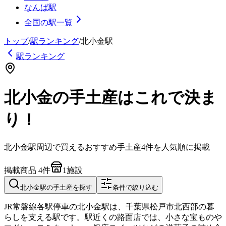
なんば駅
全国の駅一覧
トップ
/
駅ランキング
/
北小金
駅
駅ランキング
北小金の手土産はこれで決ま
り！
北小金
駅周辺で買えるおすすめ手土産
4
件を人気順に掲載
掲載商品
4
件
1
施設
北小金
駅の手土産を探す
条件で絞り込む
JR常磐線各駅停車の北小金駅は、千葉県松戸市北西部の暮
らしを支える駅です。駅近くの路面店では、小さな宝ものや