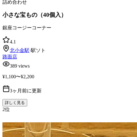
詰め合わせ
小さな宝もの（40個入）
銀座コージーコーナー
4.1
北小金
駅
·
駅ソト
路面店
389
views
¥1,100〜¥2,200
3ヶ月前に更新
詳しく見る
2
位