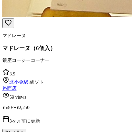
マドレーヌ
マドレーヌ（6個入）
銀座コージーコーナー
3.9
北小金
駅
·
駅ソト
路面店
59
views
¥540〜¥2,250
3ヶ月前に更新