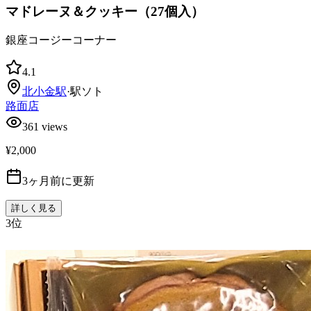
マドレーヌ＆クッキー（27個入）
銀座コージーコーナー
4.1
北小金
駅
·
駅ソト
路面店
361
views
¥2,000
3ヶ月前に更新
詳しく見る
3
位