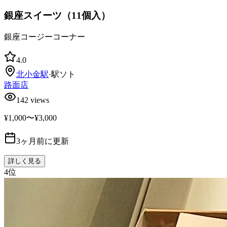
銀座スイーツ（11個入）
銀座コージーコーナー
4.0
北小金
駅
·
駅ソト
路面店
142
views
¥1,000〜¥3,000
3ヶ月前に更新
詳しく見る
4
位