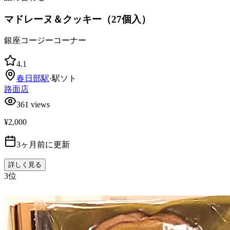
マドレーヌ＆クッキー（27個入）
銀座コージーコーナー
4.1
春日部
駅
·
駅ソト
路面店
361
views
¥2,000
3ヶ月前に更新
詳しく見る
3
位