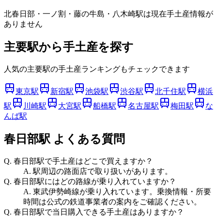
北春日部・一ノ割・藤の牛島・八木崎
駅は現在手土産情報が
ありません
主要駅から手土産を探す
人気の主要駅の手土産ランキングもチェックできます
東京駅
新宿駅
池袋駅
渋谷駅
北千住駅
横浜
駅
川崎駅
大宮駅
船橋駅
名古屋駅
梅田駅
な
んば駅
春日部駅
よくある質問
Q.
春日部駅で手土産はどこで買えますか？
A.
駅周辺の路面店で取り扱いがあります。
Q.
春日部駅にはどの路線が乗り入れていますか？
A.
東武伊勢崎線が乗り入れています。乗換情報・所要
時間は公式の鉄道事業者の案内をご確認ください。
Q.
春日部駅で当日購入できる手土産はありますか？