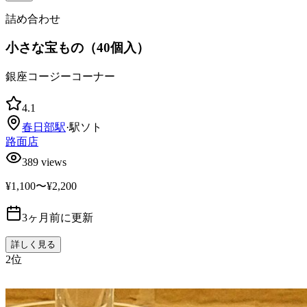
詰め合わせ
小さな宝もの（40個入）
銀座コージーコーナー
4.1
春日部
駅
·
駅ソト
路面店
389
views
¥1,100〜¥2,200
3ヶ月前に更新
詳しく見る
2
位