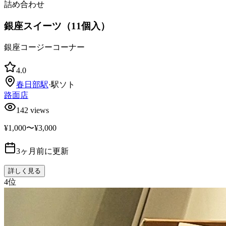
詰め合わせ
銀座スイーツ（11個入）
銀座コージーコーナー
4.0
春日部
駅
·
駅ソト
路面店
142
views
¥1,000〜¥3,000
3ヶ月前に更新
詳しく見る
4
位