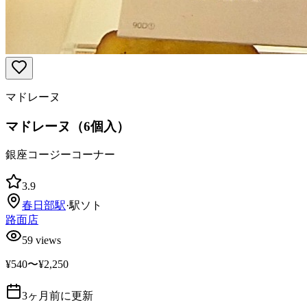
マドレーヌ
マドレーヌ（6個入）
銀座コージーコーナー
3.9
春日部
駅
·
駅ソト
路面店
59
views
¥540〜¥2,250
3ヶ月前に更新