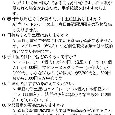
A.
路面店で当日購入できる商品が中心です。在庫数が
限られる場合があるため、事前確認をおすすめしま
す。
Q.
春日部駅周辺でしか買えない手土産はありますか？
A.
当サイトのデータ上、春日部駅周辺限定の取扱登録
はありません。
Q.
日持ちする手土産はありますか？
A.
日持ち重視で登録されている商品は確認できません
が、マドレーヌ（6個入）など個包装焼き菓子は比較的
扱いやすい傾向です。
Q.
手土産の価格帯はどのくらいですか？
A.
マドレーヌ（6個入）が540円、銀座スイーツ（11個
入）が1,000円、マドレーヌ＆クッキー（27個入）が
2,000円、小さな宝もの（40個入）が2,200円と、500円
台から2,000円台が中心です。
Q.
用途別のおすすめを教えてください。
A.
気軽な手土産にはマドレーヌ（6個入）や銀座スイ
ーツ（11個入）、訪問やお礼には小さな宝もの（40個
入）が向いています。
Q.
季節限定の商品はありますか？
A.
春日部駅周辺の路面店では季節商品が登場すること