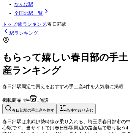
なんば駅
全国の駅一覧
トップ
/
駅ランキング
/
春日部
駅
駅ランキング
もらって嬉しい春日部の手土
産ランキング
春日部
駅周辺で買えるおすすめ手土産
4
件を人気順に掲載
掲載商品
4
件
1
施設
春日部
駅の手土産を探す
条件で絞り込む
春日部駅は東武伊勢崎線が乗り入れる、埼玉県春日部市の中
心駅です。当サイトでは春日部駅周辺の路面店で取り扱う4