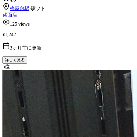
梅屋敷
駅
·
駅ソト
路面店
125
views
¥1,242
3ヶ月前に更新
詳しく見る
5
位