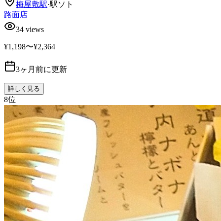
梅屋敷
駅
·
駅ソト
路面店
34
views
¥1,198〜¥2,364
3ヶ月前に更新
詳しく見る
8
位