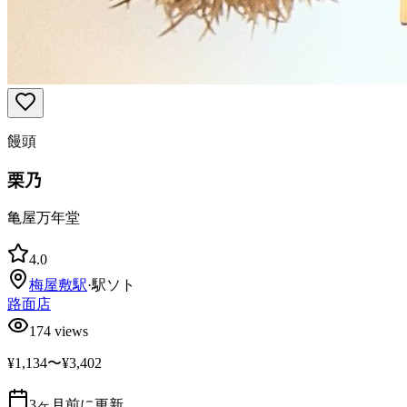
饅頭
栗乃
亀屋万年堂
4.0
梅屋敷
駅
·
駅ソト
路面店
174
views
¥1,134〜¥3,402
3ヶ月前に更新