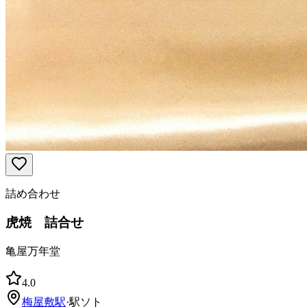
詰め合わせ
虎焼 詰合せ
亀屋万年堂
4.0
梅屋敷
駅
·
駅ソト