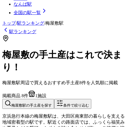
なんば駅
全国の駅一覧
トップ
/
駅ランキング
/
梅屋敷
駅
駅ランキング
梅屋敷の手土産はこれで決ま
り！
梅屋敷
駅周辺で買えるおすすめ手土産
8
件を人気順に掲載
掲載商品
8
件
1
施設
梅屋敷
駅の手土産を探す
条件で絞り込む
京浜急行本線の梅屋敷駅は、大田区南東部の暮らしを支える
地域密着型の駅です。駅近くの路面店では、ふっくら福笑み