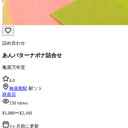
詰め合わせ
あんバターナボナ詰合せ
亀屋万年堂
4.0
梅屋敷
駅
·
駅ソト
路面店
150
views
¥1,080〜¥2,160
3ヶ月前に更新