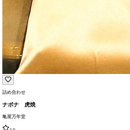
詰め合わせ
ナボナ 虎焼
亀屋万年堂
4.0