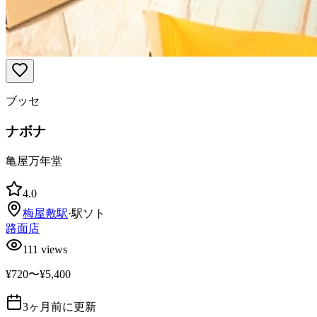
ブッセ
ナボナ
亀屋万年堂
4.0
梅屋敷
駅
·
駅ソト
路面店
111
views
¥720〜¥5,400
3ヶ月前に更新