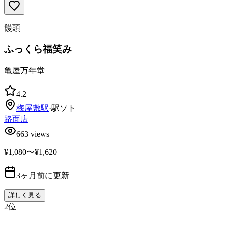
饅頭
ふっくら福笑み
亀屋万年堂
4.2
梅屋敷
駅
·
駅ソト
路面店
663
views
¥1,080〜¥1,620
3ヶ月前に更新
詳しく見る
2
位