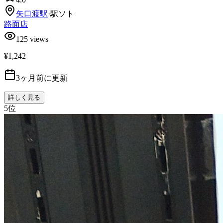
矢口渡
駅
·
駅ソト
路面店
125
views
¥1,242
3ヶ月前に更新
詳しく見る
5
位