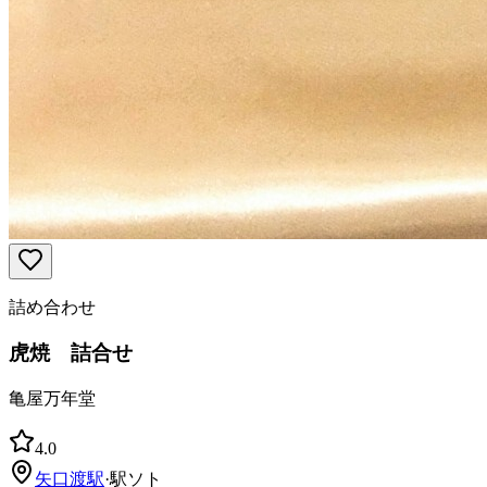
詰め合わせ
虎焼 詰合せ
亀屋万年堂
4.0
矢口渡
駅
·
駅ソト