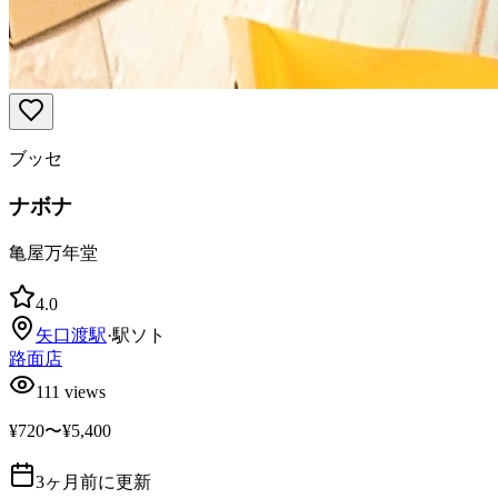
ブッセ
ナボナ
亀屋万年堂
4.0
矢口渡
駅
·
駅ソト
路面店
111
views
¥720〜¥5,400
3ヶ月前に更新