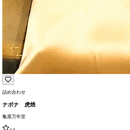
詰め合わせ
ナボナ 虎焼
亀屋万年堂
4.0