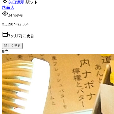
矢口渡
駅
·
駅ソト
路面店
34
views
¥1,198〜¥2,364
3ヶ月前に更新
詳しく見る
8
位