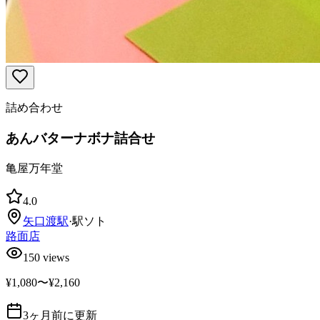
詰め合わせ
あんバターナボナ詰合せ
亀屋万年堂
4.0
矢口渡
駅
·
駅ソト
路面店
150
views
¥1,080〜¥2,160
3ヶ月前に更新