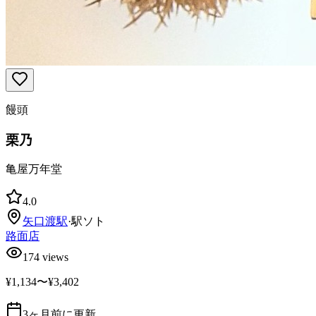
饅頭
栗乃
亀屋万年堂
4.0
矢口渡
駅
·
駅ソト
路面店
174
views
¥1,134〜¥3,402
3ヶ月前に更新