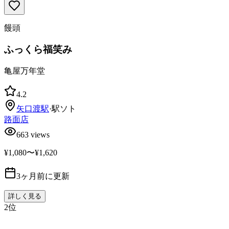
饅頭
ふっくら福笑み
亀屋万年堂
4.2
矢口渡
駅
·
駅ソト
路面店
663
views
¥1,080〜¥1,620
3ヶ月前に更新
詳しく見る
2
位