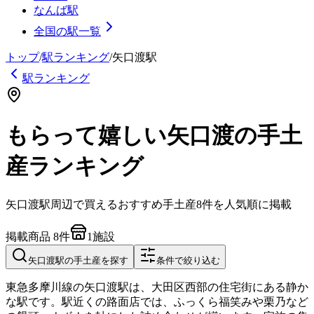
なんば駅
全国の駅一覧
トップ
/
駅ランキング
/
矢口渡
駅
駅ランキング
もらって嬉しい矢口渡の手土
産ランキング
矢口渡
駅周辺で買えるおすすめ手土産
8
件を人気順に掲載
掲載商品
8
件
1
施設
矢口渡
駅の手土産を探す
条件で絞り込む
東急多摩川線の矢口渡駅は、大田区西部の住宅街にある静か
な駅です。駅近くの路面店では、ふっくら福笑みや栗乃など