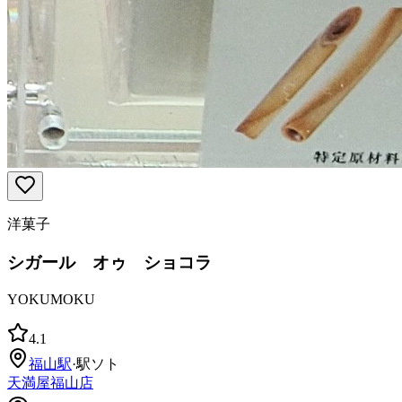
洋菓子
シガール オゥ ショコラ
YOKUMOKU
4.1
福山
駅
·
駅ソト
天満屋福山店