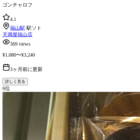
ゴンチャロフ
4.1
福山
駅
·
駅ソト
天満屋福山店
369
views
¥1,080〜¥3,240
3ヶ月前に更新
詳しく見る
6
位