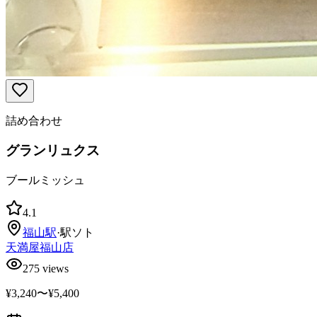
詰め合わせ
グランリュクス
ブールミッシュ
4.1
福山
駅
·
駅ソト
天満屋福山店
275
views
¥3,240〜¥5,400