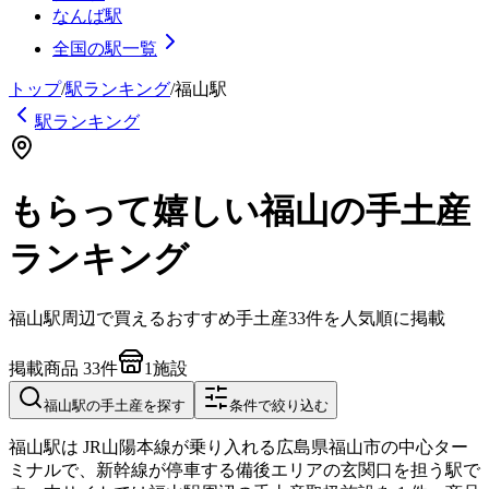
なんば駅
全国の駅一覧
トップ
/
駅ランキング
/
福山
駅
駅ランキング
もらって嬉しい福山の手土産
ランキング
福山
駅周辺で買えるおすすめ手土産
33
件を人気順に掲載
掲載商品
33
件
1
施設
福山
駅の手土産を探す
条件で絞り込む
福山駅は JR山陽本線が乗り入れる広島県福山市の中心ター
ミナルで、新幹線が停車する備後エリアの玄関口を担う駅で