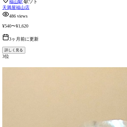
福山
駅
·
駅ソト
天満屋福山店
486
views
¥540〜¥1,620
3ヶ月前に更新
詳しく見る
3
位