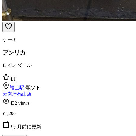
ケーキ
アンリカ
ロイスダール
4.1
福山
駅
·
駅ソト
天満屋福山店
432
views
¥1,296
3ヶ月前に更新