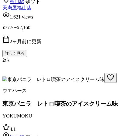
福山
駅
·
駅ソト
天満屋福山店
1,621
views
¥777〜¥2,160
2ヶ月前に更新
詳しく見る
2
位
ウエハース
東京バニラ レトロ喫茶のアイスクリーム味
YOKUMOKU
4.1