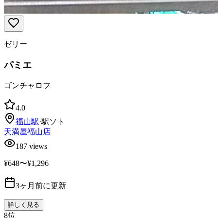
ゼリー
パミエ
ゴンチャロフ
4.0
福山
駅
·
駅ソト
天満屋福山店
187
views
¥648〜¥1,296
3ヶ月前に更新
詳しく見る
8
位