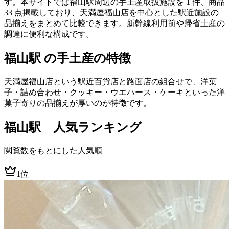
す。本サイトでは福山駅周辺の手土産取扱施設を 1 件、商品
33 点掲載しており、天満屋福山店を中心とした駅近施設の
品揃えをまとめて比較できます。新幹線利用前や帰省土産の
調達に便利な構成です。
福山駅 の手土産の特徴
天満屋福山店という駅近百貨店と路面店の組合せで、洋菓
子・詰め合わせ・クッキー・ウエハース・ケーキといった洋
菓子寄りの品揃えが厚いのが特徴です。
福山
駅 人気ランキング
閲覧数をもとにした人気順
1位