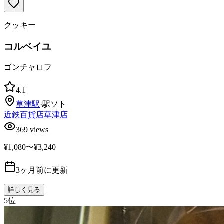
クッキー
コルベイユ
ゴンチャロフ
4.1
草津
駅
·
駅ソト
近鉄百貨店草津店
369
views
¥1,080〜¥3,240
3ヶ月前に更新
詳しく見る
5
位