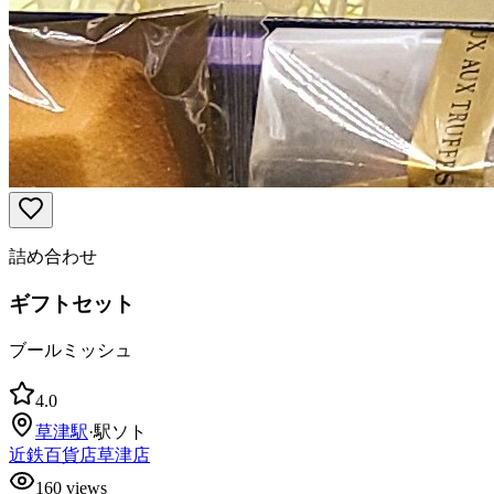
詰め合わせ
ギフトセット
ブールミッシュ
4.0
草津
駅
·
駅ソト
近鉄百貨店草津店
160
views