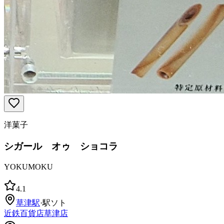
洋菓子
シガール オゥ ショコラ
YOKUMOKU
4.1
草津
駅
·
駅ソト
近鉄百貨店草津店