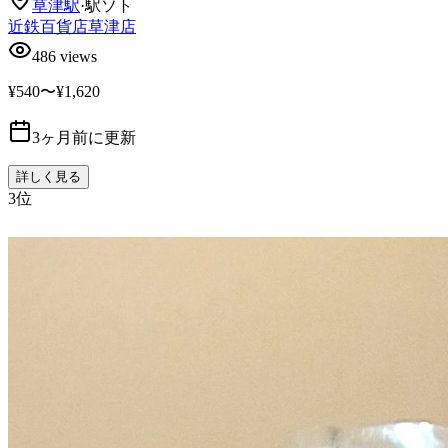
草津
駅
·
駅ソト
近鉄百貨店草津店
486
views
¥540〜¥1,620
3ヶ月前に更新
詳しく見る
3
位