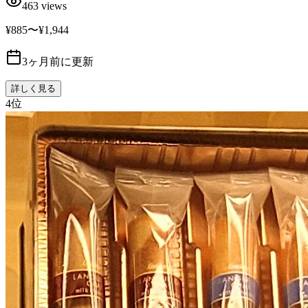
463
views
¥885〜¥1,944
3ヶ月前に更新
詳しく見る
4
位