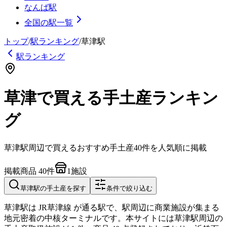
なんば駅
全国の駅一覧
トップ
/
駅ランキング
/
草津
駅
駅ランキング
草津で買える手土産ランキン
グ
草津
駅周辺で買えるおすすめ手土産
40
件を人気順に掲載
掲載商品
40
件
1
施設
草津
駅の手土産を探す
条件で絞り込む
草津駅は JR草津線 が通る駅で、駅周辺に商業施設が集まる
地元密着の中核ターミナルです。本サイトには草津駅周辺の