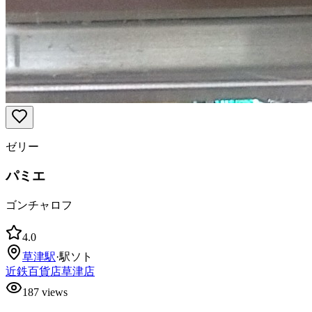
ゼリー
パミエ
ゴンチャロフ
4.0
草津
駅
·
駅ソト
近鉄百貨店草津店
187
views