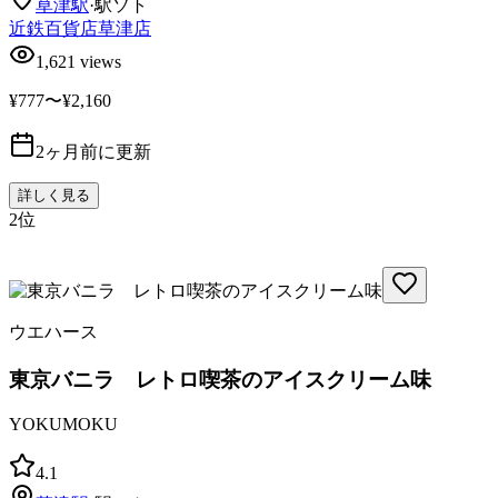
草津
駅
·
駅ソト
近鉄百貨店草津店
1,621
views
¥777〜¥2,160
2ヶ月前に更新
詳しく見る
2
位
ウエハース
東京バニラ レトロ喫茶のアイスクリーム味
YOKUMOKU
4.1