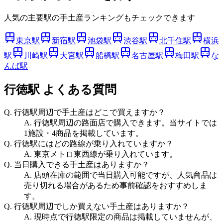
人気の主要駅の手土産ランキングもチェックできます
東京駅
新宿駅
池袋駅
渋谷駅
北千住駅
横浜
駅
川崎駅
大宮駅
船橋駅
名古屋駅
梅田駅
な
んば駅
行徳駅
よくある質問
Q.
行徳駅周辺で手土産はどこで買えますか？
A.
行徳駅周辺の路面店で購入できます。当サイトでは
1施設・4商品を掲載しています。
Q.
行徳駅にはどの路線が乗り入れていますか？
A.
東京メトロ東西線が乗り入れています。
Q.
当日購入できる手土産はありますか？
A.
店頭在庫の範囲で当日購入可能ですが、人気商品は
売り切れる場合があるため事前確認をおすすめしま
す。
Q.
行徳駅周辺でしか買えない手土産はありますか？
A.
現時点で行徳駅限定の商品は掲載していませんが、