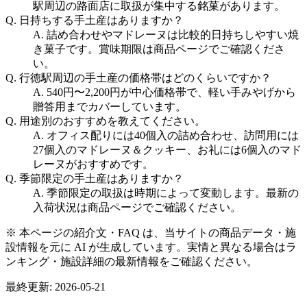
駅周辺の路面店に取扱が集中する銘菓があります。
Q.
日持ちする手土産はありますか？
A.
詰め合わせやマドレーヌは比較的日持ちしやすい焼
き菓子です。賞味期限は商品ページでご確認くださ
い。
Q.
行徳駅周辺の手土産の価格帯はどのくらいですか？
A.
540円〜2,200円が中心価格帯で、軽い手みやげから
贈答用までカバーしています。
Q.
用途別のおすすめを教えてください。
A.
オフィス配りには40個入の詰め合わせ、訪問用には
27個入のマドレーヌ＆クッキー、お礼には6個入のマド
レーヌがおすすめです。
Q.
季節限定の手土産はありますか？
A.
季節限定の取扱は時期によって変動します。最新の
入荷状況は商品ページでご確認ください。
※ 本ページの紹介文・FAQ は、当サイトの商品データ・施
設情報を元に AI が生成しています。実情と異なる場合はラ
ンキング・施設詳細の最新情報をご確認ください。
最終更新:
2026-05-21