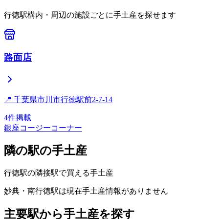
行徳
駅構内・周辺の施設ごとに手土産を探せます
路面店
📍
千葉県市川市行徳駅前2-7-14
4
件掲載
銀座コージーコーナー
隣の駅の手土産
行徳
駅の隣接駅で買える手土産
妙典・南行徳
駅は現在手土産情報がありません
主要駅から手土産を探す