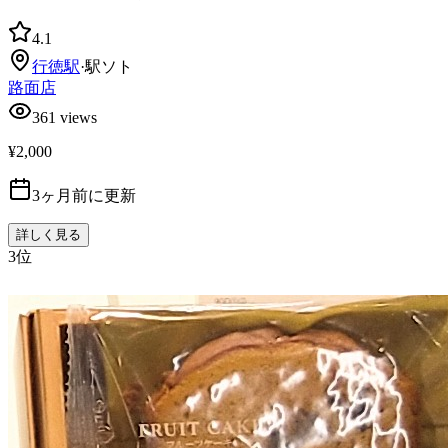
4.1
行徳
駅
·
駅ソト
路面店
361
views
¥2,000
3ヶ月前に更新
詳しく見る
3
位