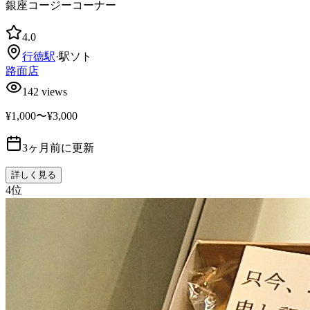
銀座コージーコーナー
4.0
行徳
駅
·
駅ソト
路面店
142
views
¥1,000〜¥3,000
3ヶ月前に更新
詳しく見る
4
位