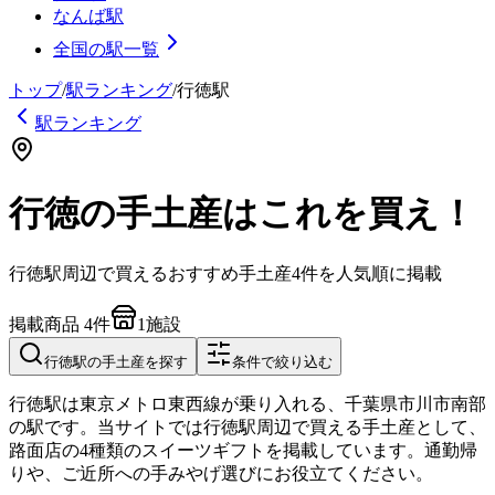
なんば駅
全国の駅一覧
トップ
/
駅ランキング
/
行徳
駅
駅ランキング
行徳の手土産はこれを買え！
行徳
駅周辺で買えるおすすめ手土産
4
件を人気順に掲載
掲載商品
4
件
1
施設
行徳
駅の手土産を探す
条件で絞り込む
行徳駅は東京メトロ東西線が乗り入れる、千葉県市川市南部
の駅です。当サイトでは行徳駅周辺で買える手土産として、
路面店の4種類のスイーツギフトを掲載しています。通勤帰
りや、ご近所への手みやげ選びにお役立てください。