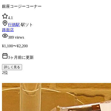
銀座コージーコーナー
4.1
行徳
駅
·
駅ソト
路面店
389
views
¥1,100〜¥2,200
3ヶ月前に更新
詳しく見る
2
位