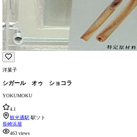
洋菓子
シガール オゥ ショコラ
YOKUMOKU
4.1
観光通
駅
·
駅ソト
長崎浜屋
463
views