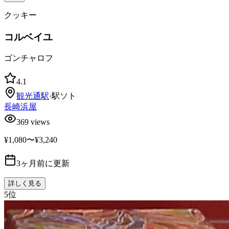
クッキー
コルベイユ
ゴンチャロフ
4.1
観光通
駅
·
駅ソト
長崎浜屋
369
views
¥1,080〜¥3,240
3ヶ月前に更新
詳しく見る
5
位