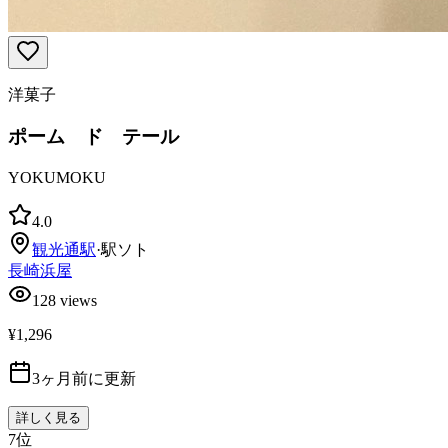
洋菓子
ポーム ド テール
YOKUMOKU
4.0
観光通
駅
·
駅ソト
長崎浜屋
128
views
¥1,296
3ヶ月前に更新
詳しく見る
7
位