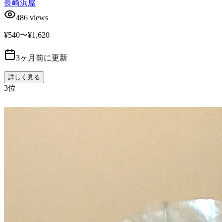
長崎浜屋
486
views
¥540〜¥1,620
3ヶ月前に更新
詳しく見る
3
位