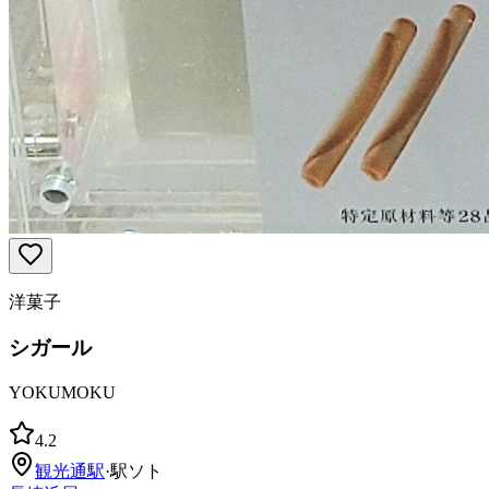
洋菓子
シガール
YOKUMOKU
4.2
観光通
駅
·
駅ソト