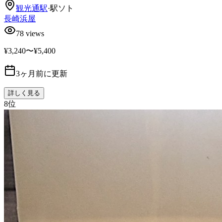
観光通
駅
·
駅ソト
長崎浜屋
78
views
¥3,240〜¥5,400
3ヶ月前に更新
詳しく見る
8
位