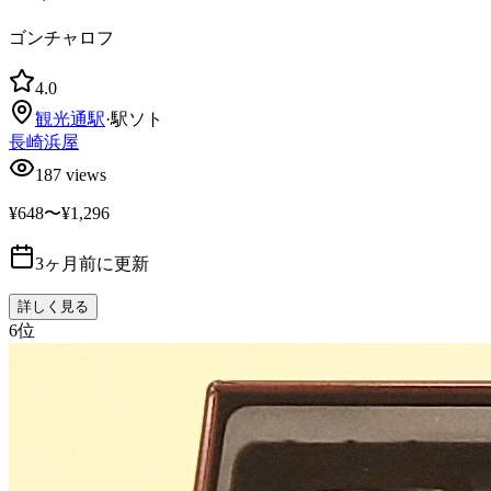
ゴンチャロフ
4.0
観光通
駅
·
駅ソト
長崎浜屋
187
views
¥648〜¥1,296
3ヶ月前に更新
詳しく見る
6
位