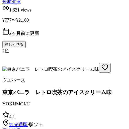
長崎浜屋
1,621
views
¥777〜¥2,160
2ヶ月前に更新
詳しく見る
2
位
ウエハース
東京バニラ レトロ喫茶のアイスクリーム味
YOKUMOKU
4.1
観光通
駅
·
駅ソト