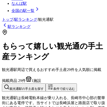
なんば駅
全国の駅一覧
トップ
/
駅ランキング
/
観光通
駅
駅ランキング
もらって嬉しい観光通の手土
産ランキング
観光通
駅周辺で買えるおすすめ手土産
29
件を人気順に掲載
掲載商品
29
件
1
施設
観光通
駅の手土産を探す
条件で絞り込む
観光通駅は長崎電軌本線が乗り入れる、長崎市中心部の繁華
街にある電停です。当サイトでは長崎浜屋と路面店で取り扱