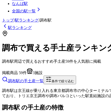
なんば駅
全国の駅一覧
トップ
/
駅ランキング
/
調布
駅
駅ランキング
調布で買える手土産ランキン
調布
駅周辺で買えるおすすめ手土産
59
件を人気順に掲載
掲載商品
59
件
3
施設
調布
駅の手土産一覧
条件で絞り込む
調布駅は京王線が乗り入れる東京都調布市の中心ターミナルで、
ており、トリエ京王調布や調布パルコといった駅直結施設の
調布駅 の手土産の特徴