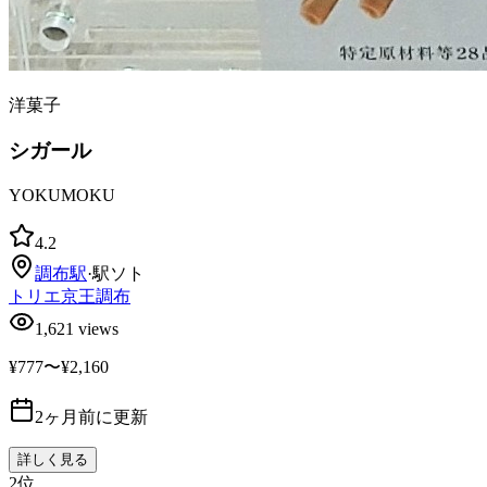
洋菓子
シガール
YOKUMOKU
4.2
調布
駅
·
駅ソト
トリエ京王調布
1,621
views
¥777〜¥2,160
2ヶ月前に更新
詳しく見る
2
位