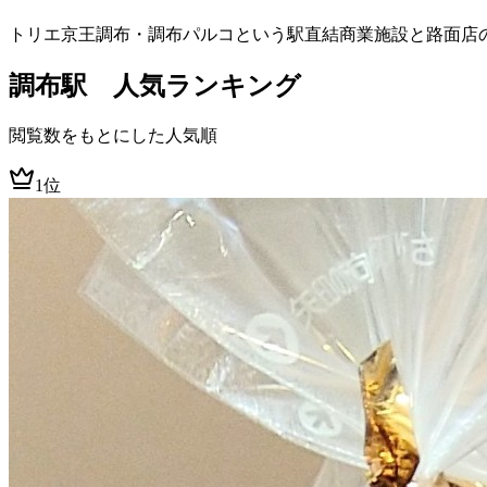
トリエ京王調布・調布パルコという駅直結商業施設と路面店
調布
駅 人気ランキング
閲覧数をもとにした人気順
1位