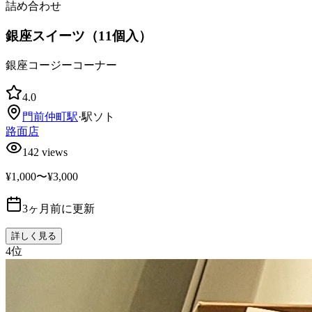
詰め合わせ
銀座スイーツ（11個入）
銀座コージーコーナー
4.0
門前仲町
駅
·
駅ソト
路面店
142
views
¥1,000〜¥3,000
3ヶ月前に更新
詳しく見る
4
位