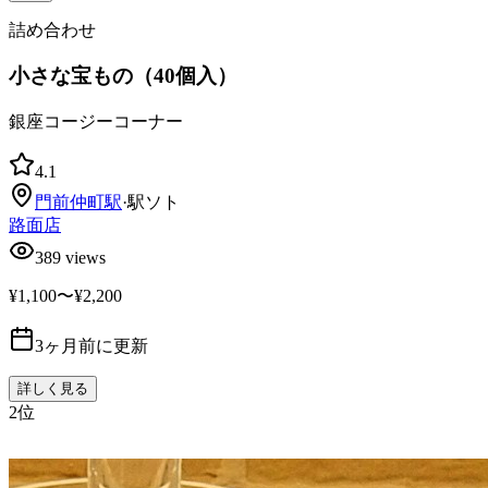
詰め合わせ
小さな宝もの（40個入）
銀座コージーコーナー
4.1
門前仲町
駅
·
駅ソト
路面店
389
views
¥1,100〜¥2,200
3ヶ月前に更新
詳しく見る
2
位