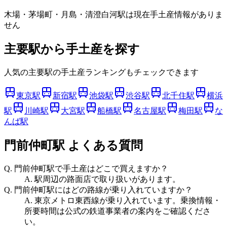
木場・茅場町・月島・清澄白河
駅は現在手土産情報がありま
せん
主要駅から手土産を探す
人気の主要駅の手土産ランキングもチェックできます
東京駅
新宿駅
池袋駅
渋谷駅
北千住駅
横浜
駅
川崎駅
大宮駅
船橋駅
名古屋駅
梅田駅
な
んば駅
門前仲町駅
よくある質問
Q.
門前仲町駅で手土産はどこで買えますか？
A.
駅周辺の路面店で取り扱いがあります。
Q.
門前仲町駅にはどの路線が乗り入れていますか？
A.
東京メトロ東西線が乗り入れています。乗換情報・
所要時間は公式の鉄道事業者の案内をご確認くださ
い。