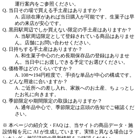
運行案内をご参照ください。
Q.
当日その場で買える手土産はありますか？
A.
店頭在庫があれば当日購入が可能です。生菓子は早
めの来店が安心です。
Q.
黒田駅周辺でしか買えない限定の手土産はありますか？
A.
当駅周辺限定として登録されている商品はありませ
ん。店舗にお問い合わせください。
Q.
日持ちする手土産はありますか？
A.
和生菓子中心のため長期保存品の登録はありませ
ん。当日中にお渡しできる予定でお選びください。
Q.
価格帯はどのくらいですか？
A.
108〜194円程度で、手頃な単品が中心の構成です。
Q.
どんな用途に合いますか？
A.
ご近所への差し入れ、家族へのお土産、ちょっとし
たお礼に向きます。
Q.
季節限定や期間限定の取扱はありますか？
A.
通年品中心で、季節限定は店頭の告知でご確認くだ
さい。
※ 本ページの紹介文・FAQ は、当サイトの商品データ・施
設情報を元に AI が生成しています。実情と異なる場合はラ