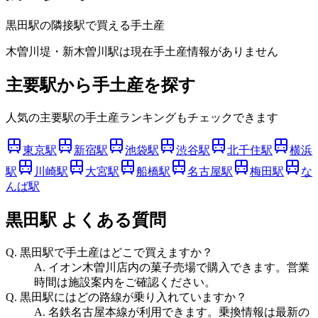
黒田
駅の隣接駅で買える手土産
木曽川堤・新木曽川
駅は現在手土産情報がありません
主要駅から手土産を探す
人気の主要駅の手土産ランキングもチェックできます
東京駅
新宿駅
池袋駅
渋谷駅
北千住駅
横浜
駅
川崎駅
大宮駅
船橋駅
名古屋駅
梅田駅
な
んば駅
黒田駅
よくある質問
Q.
黒田駅で手土産はどこで買えますか？
A.
イオン木曽川店内の菓子売場で購入できます。営業
時間は施設案内をご確認ください。
Q.
黒田駅にはどの路線が乗り入れていますか？
A.
名鉄名古屋本線が利用できます。乗換情報は最新の