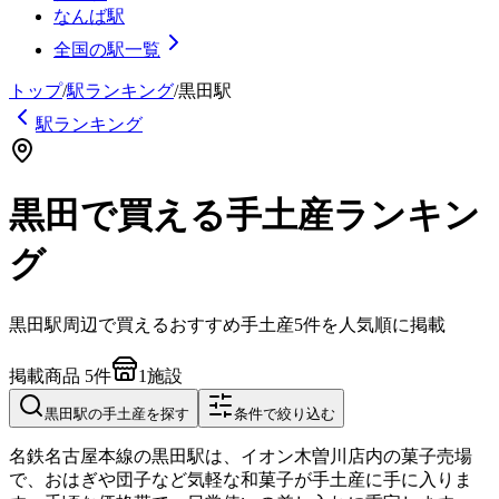
なんば駅
全国の駅一覧
トップ
/
駅ランキング
/
黒田
駅
駅ランキング
黒田で買える手土産ランキン
グ
黒田
駅周辺で買えるおすすめ手土産
5
件を人気順に掲載
掲載商品
5
件
1
施設
黒田
駅の手土産を探す
条件で絞り込む
名鉄名古屋本線の黒田駅は、イオン木曽川店内の菓子売場
で、おはぎや団子など気軽な和菓子が手土産に手に入りま