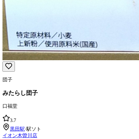
団子
みたらし団子
口福堂
3.7
黒田
駅
·
駅ソト
イオン木曽川店