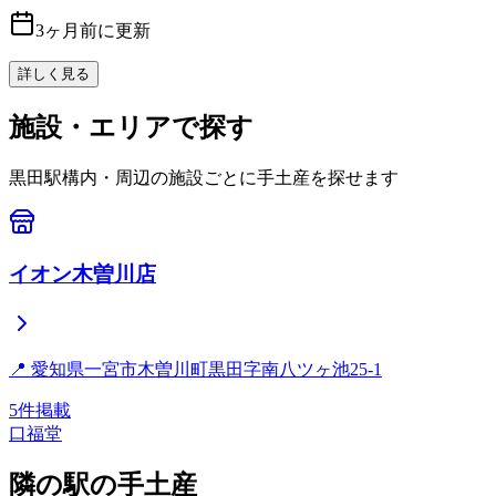
3ヶ月前に更新
詳しく見る
施設・エリアで探す
黒田
駅構内・周辺の施設ごとに手土産を探せます
イオン木曽川店
📍
愛知県一宮市木曽川町黒田字南八ツヶ池25-1
5
件掲載
口福堂
隣の駅の手土産