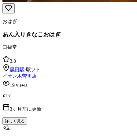
おはぎ
あん入りきなこおはぎ
口福堂
3.8
黒田
駅
·
駅ソト
イオン木曽川店
19
views
¥151
3ヶ月前に更新
詳しく見る
3
位