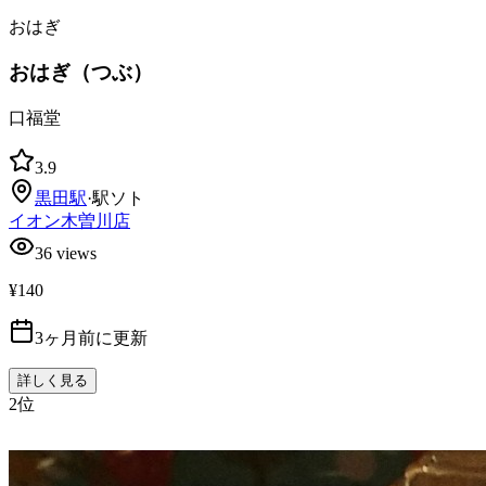
おはぎ
おはぎ（つぶ）
口福堂
3.9
黒田
駅
·
駅ソト
イオン木曽川店
36
views
¥140
3ヶ月前に更新
詳しく見る
2
位