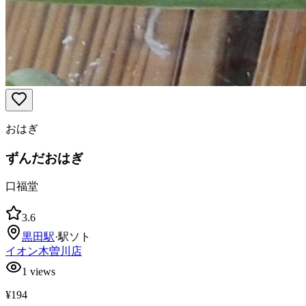
おはぎ
ずんだおはぎ
口福堂
3.6
黒田
駅
·
駅ソト
イオン木曽川店
1
views
¥194