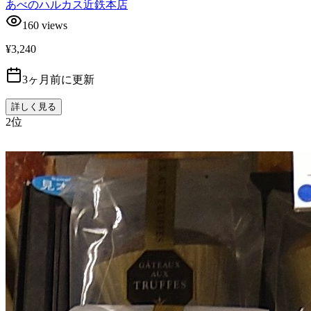
あべのハルカス近鉄本店
160
views
¥3,240
3ヶ月前に更新
詳しく見る
2
位