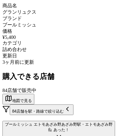
商品名
グランリュクス
ブランド
ブールミッシュ
価格
¥5,400
カテゴリ
詰め合わせ
更新日
3ヶ月前に更新
購入できる店舗
84
店舗で販売中
地図で見る
84
店舗を駅・路線で絞り込む
ブールミッシュ エトモあざみ野
あざみ野駅
・エトモあざみ野
🙋 あった！