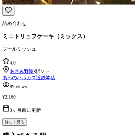
詰め合わせ
ミニトリュフケーキ（ミックス）
ブールミッシュ
4.0
あざみ野
駅
·
駅ソト
あべのハルカス近鉄本店
85
views
¥2,160
3ヶ月前に更新
詳しく見る