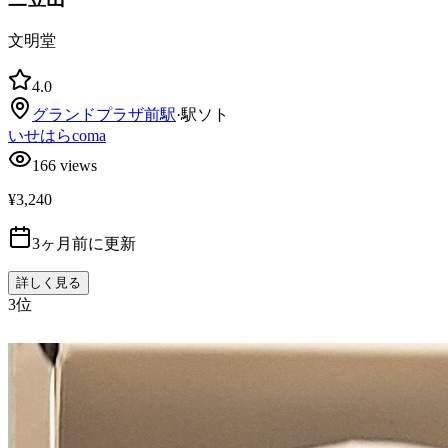
文明堂
4.0
グランドプラザ前
駅
·
駅ソト
いせはらcoma
166
views
¥3,240
3ヶ月前に更新
詳しく見る
3
位