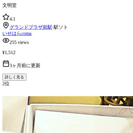
文明堂
4.1
グランドプラザ前
駅
·
駅ソト
いせはらcoma
255
views
¥1,512
3ヶ月前に更新
詳しく見る
2
位