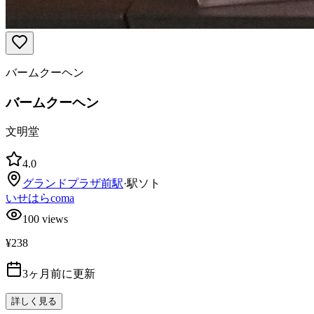
バームクーヘン
バームクーヘン
文明堂
4.0
グランドプラザ前
駅
·
駅ソト
いせはらcoma
100
views
¥238
3ヶ月前に更新
詳しく見る