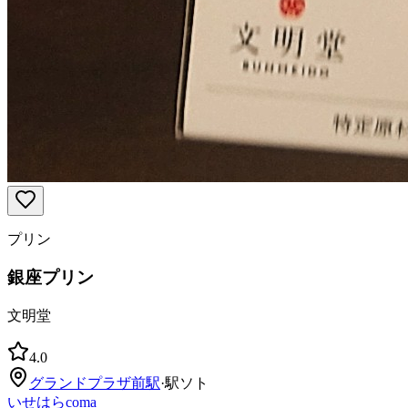
プリン
銀座プリン
文明堂
4.0
グランドプラザ前
駅
·
駅ソト
いせはらcoma