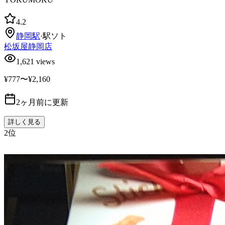
4.2
静岡
駅
·
駅ソト
松坂屋静岡店
1,621
views
¥777〜¥2,160
2ヶ月前に更新
詳しく見る
2
位