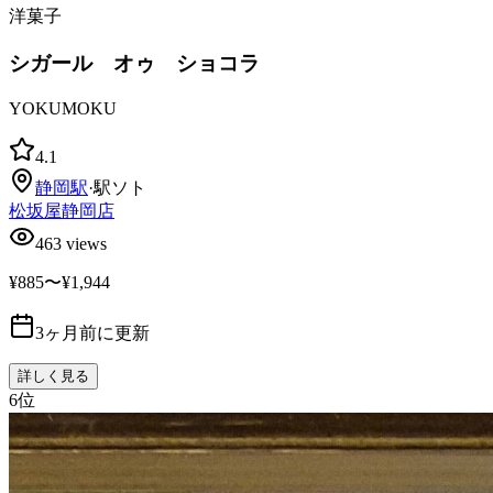
洋菓子
シガール オゥ ショコラ
YOKUMOKU
4.1
静岡
駅
·
駅ソト
松坂屋静岡店
463
views
¥885〜¥1,944
3ヶ月前に更新
詳しく見る
6
位