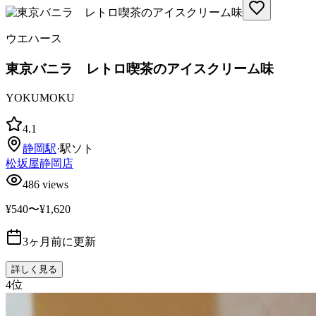
ウエハース
東京バニラ レトロ喫茶のアイスクリーム味
YOKUMOKU
4.1
静岡
駅
·
駅ソト
松坂屋静岡店
486
views
¥540〜¥1,620
3ヶ月前に更新
詳しく見る
4
位