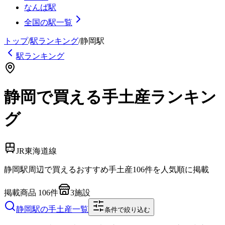
なんば駅
全国の駅一覧
トップ
/
駅ランキング
/
静岡
駅
駅ランキング
静岡で買える手土産ランキン
グ
JR東海道線
静岡
駅周辺で買えるおすすめ手土産
106
件を人気順に掲載
掲載商品
106
件
3
施設
静岡
駅の手土産一覧
条件で絞り込む