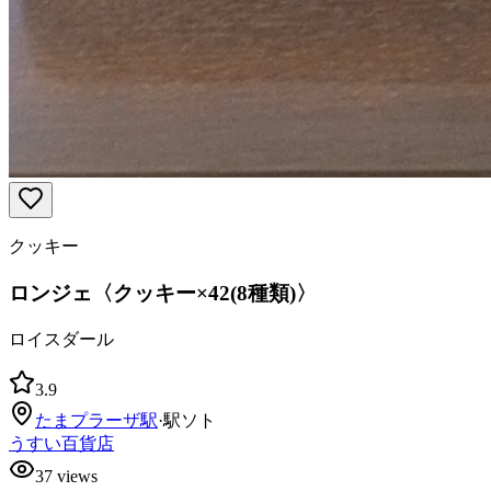
クッキー
ロンジェ〈クッキー×42(8種類)〉
ロイスダール
3.9
たまプラーザ
駅
·
駅ソト
うすい百貨店
37
views