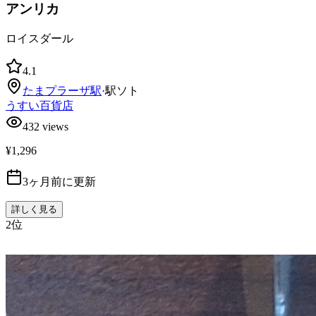
アンリカ
ロイスダール
4.1
たまプラーザ
駅
·
駅ソト
うすい百貨店
432
views
¥1,296
3ヶ月前に更新
詳しく見る
2
位