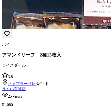
パイ
アマンドリーフ 2種13枚入
ロイスダール
3.8
たまプラーザ
駅
·
駅ソト
うすい百貨店
25
views
¥1,080