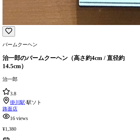
バームクーヘン
治一郎のバームクーヘン（高さ約4cm / 直径約
14.5cm）
治一郎
3.8
掛川
駅
·
駅ソト
路面店
16
views
¥1,380