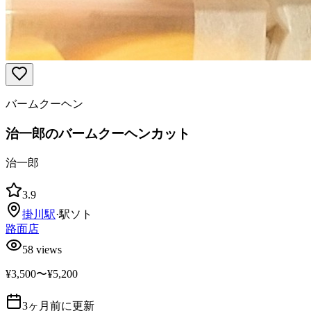
バームクーヘン
治一郎のバームクーヘンカット
治一郎
3.9
掛川
駅
·
駅ソト
路面店
58
views
¥3,500〜¥5,200
3ヶ月前に更新