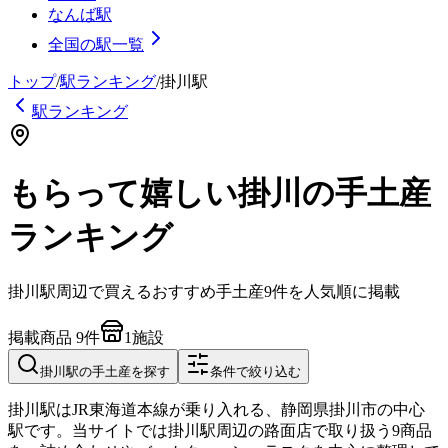
なんば駅
全国の駅一覧
トップ
/
駅ランキング
/
掛川
駅
駅ランキング
もらって嬉しい掛川の手土産
ランキング
掛川
駅周辺で買えるおすすめ手土産
9
件を人気順に掲載
掲載商品
9
件
1
施設
掛川
駅の手土産を探す
条件で絞り込む
掛川駅はJR東海道本線が乗り入れる、静岡県掛川市の中心
駅です。当サイトでは掛川駅周辺の路面店で取り扱う9商品