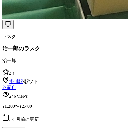
ラスク
治一郎のラスク
治一郎
4.1
掛川
駅
·
駅ソト
路面店
246
views
¥1,200〜¥2,400
3ヶ月前に更新