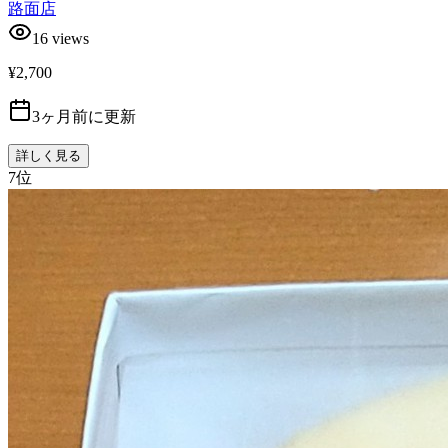
路面店
16
views
¥2,700
3ヶ月前に更新
詳しく見る
7
位