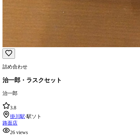
詰め合わせ
治一郎・ラスクセット
治一郎
3.8
掛川
駅
·
駅ソト
路面店
26
views