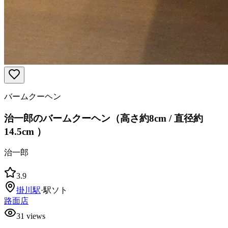
バームクーヘン
治一郎のバームクーヘン（高さ約8cm / 直径約
14.5cm ）
治一郎
3.9
掛川
駅
·
駅ソト
路面店
31
views