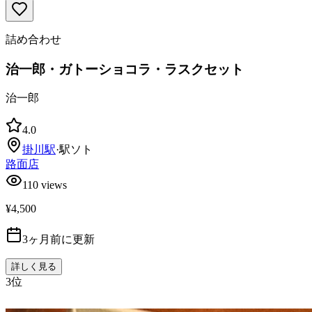
詰め合わせ
治一郎・ガトーショコラ・ラスクセット
治一郎
4.0
掛川
駅
·
駅ソト
路面店
110
views
¥4,500
3ヶ月前に更新
詳しく見る
3
位